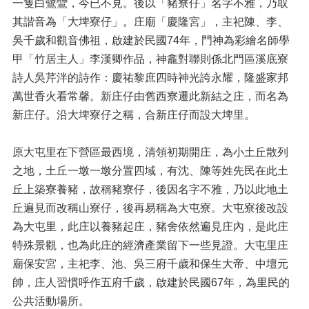
一隻白鷺鷥，今已不見。後以「豬寮仔」名字不雅，乃取
其諧音為「大埤寮仔」。庄廟「慶隆宮」，主祀陳、李、
吳千歲和觀音佛祖，啟建於民國74年，門神為彩繪名師學
甲「竹居主人」李漢卿作品，神龕對聯則係北門區溪底寮
詩人吳芹泮的詩作：慶祐黎庶四時神光誇永耀，隆盛家邦
萬世香火看常馨。新庄仔由舊西寮遷此新結之庄，而名為
新庄仔。沿大埤寮仔之稱，合新庄仔而設大埤里。
原大屯里在下營區最西境，清領初期開庄，為小土丘散列
之地，土丘一墩一墩分置四域，有沈、陳等姓先民在此土
丘上築寮養豬，故稱豬寮仔，後因名字不雅，乃以此地土
丘遍見而改稱山寮仔，後再易稱為大屯寮。大屯寮後改設
為大屯里，此庄以養豬起庄，豬舍依然遍見庄內，是此庄
特殊景觀，也為此庄的經濟產業留下一些見證。大屯里庄
廟保安宮，主祀李、池、吳三府千歲和保生大帝、中壇元
帥，庄人習慣呼作五府千歲，啟建於民國67年，為里民的
公共活動場所。