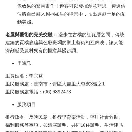
覺效果的驚喜畫作！遊客可以發揮創意巧思，透過借
位將自己融入栩栩如生的場景中，拍出逗趣十足的互
動美照。
老屋與藝術的完美交融：
漫步在古樸的紅瓦厝之間，傳統
建築的質樸底蘊與色彩斑斕的鄉土藝術相互輝映，讓人能
深刻感受農村獨有的愜意與慢步調。
里通訊
里長姓名：李宗益
里民服務處：臺南市下營區大吉里大屯寮3號之1
里民服務處電話：(06) 6892473
服務項目
推行政令、反映民意，推行里育樂活動，辦理社會救助、
福利服務等事項，如清寒証明、共同居住証明、生活津貼