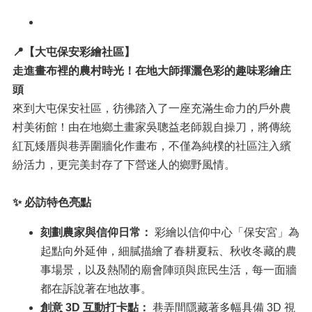
📍
【大屯保安彩繪社區】
走進畫布裡的農村時光！在地大師揮灑色彩的趣味彩繪庄
頭
來到大屯保安社區，彷彿踏入了一座充滿生命力的戶外農
村美術館！由在地鄉土畫家吳聰益老師親自操刀，將傳統
紅瓦矮厝與巷弄圍牆化作畫布，不僅為純樸的社區注入繽
紛活力，更完美封存了下營迷人的鄉野風情。
✨
必訪特色亮點
刻劃農家與信仰日常：
彩繪以信仰中心「保安宮」為
起點向外延伸，細膩描繪了春耕夏耘、秋收冬藏的農
事場景，以及熱鬧的廟會陣頭與庶民生活，每一面牆
都在訴說著在地故事。
創意 3D
互動打卡點：
巷弄間隱藏著多幅具備 3D 視