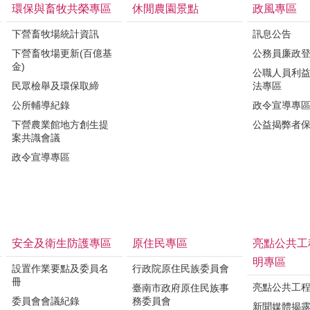
環保與畜牧共榮專區
休閒農園景點
政風專區
下營畜牧場統計資訊
訊息公告
下營畜牧場更新(百億基
公務員廉政
金)
公職人員利
民眾檢舉及環保取締
法專區
公所輔導紀錄
政令宣導專
下營農業館地方創生提
公益揭弊者
案共識會議
政令宣導專區
安全及衛生防護專區
原住民專區
亮點公共工
明專區
設置作業要點及委員名
行政院原住民族委員會
冊
亮點公共工
臺南市政府原住民族事
委員會會議紀錄
務委員會
新聞媒體揭