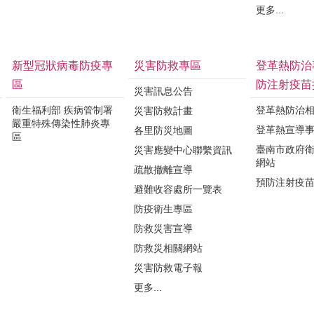
更多...
新型冠狀病毒防疫專
災害防救專區
登革熱防治
區
防注射疫苗
災害訊息公告
衛生福利部 疾病管制署
登革熱防治
災害防救計畫
嚴重特殊傳染性肺炎專
登革熱宣導
各里防災地圖
區
臺南市政府
災害應變中心聯繫資訊
網站
疏散撤離宣導
預防注射疫
避難收容處所一覽表
防疫衛生專區
防救災害宣導
防救災相關網站
災害防救電子報
更多...