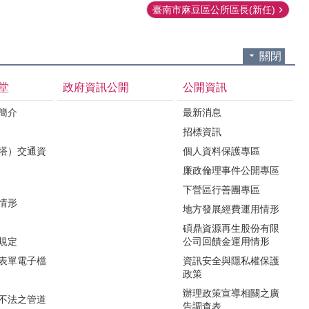
臺南市麻豆區公所區長(新任)
關閉
堂
政府資訊公開
公開資訊
境簡介
最新消息
招標資訊
（塔）交通資
個人資料保護專區
廉政倫理事件公開專區
下營區行善團專區
用情形
地方發展經費運用情形
碩鼎資源再生股份有限
令規定
公司回饋金運用情形
關表單電子檔
資訊安全與隱私權保護
政策
辦理政策宣導相關之廣
瀆不法之管道
告調查表