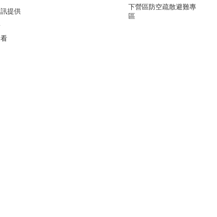
下營區防空疏散避難專
資訊提供
區
要
看看