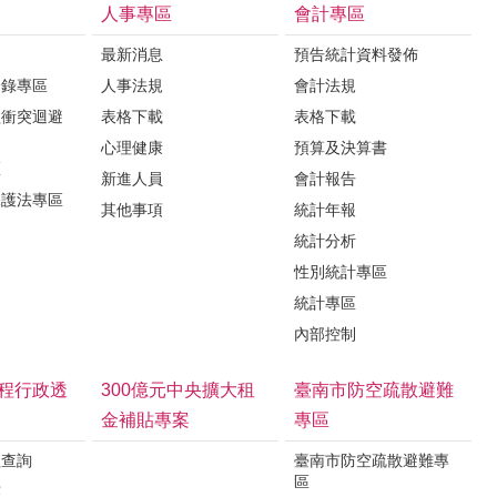
人事專區
會計專區
最新消息
預告統計資料發佈
登錄專區
人事法規
會計法規
益衝突迴避
表格下載
表格下載
心理健康
預算及決算書
區
新進人員
會計報告
保護法專區
其他事項
統計年報
統計分析
性別統計專區
統計專區
內部控制
程行政透
300億元中央擴大租
臺南市防空疏散避難
金補貼專案
專區
程查詢
臺南市防空疏散避難專
區
露