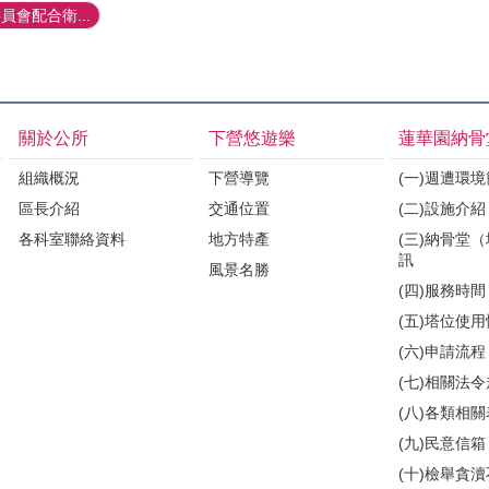
會配合衛...
關於公所
下營悠遊樂
蓮華園納骨
組織概況
下營導覽
(一)週遭環
區長介紹
交通位置
(二)設施介紹
各科室聯絡資料
地方特產
(三)納骨堂
訊
風景名勝
(四)服務時間
(五)塔位使
(六)申請流程
(七)相關法
(八)各類相
(九)民意信箱
(十)檢舉貪