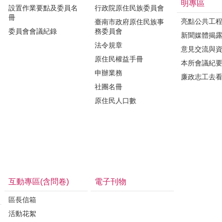
明專區
設置作業要點及委員名
行政院原住民族委員會
冊
亮點公共工
臺南市政府原住民族事
委員會會議紀錄
務委員會
新聞媒體揭
法令規章
意見交流與
原住民權益手冊
本所會議紀
申辦業務
廉政志工去
社團名冊
原住民人口數
互動專區(含問卷)
電子刊物
區長信箱
活動花絮