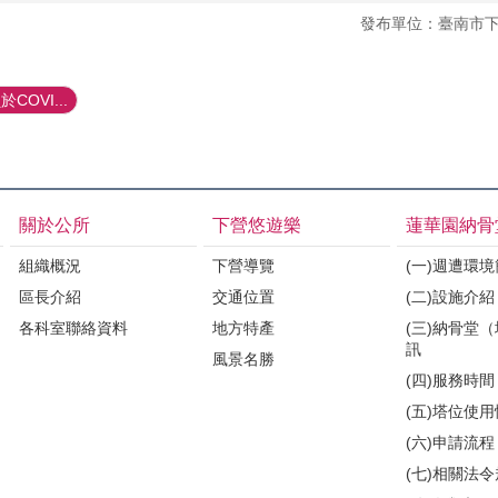
發布單位：臺南市
OVI...
關於公所
下營悠遊樂
蓮華園納骨
組織概況
下營導覽
(一)週遭環
區長介紹
交通位置
(二)設施介紹
各科室聯絡資料
地方特產
(三)納骨堂
訊
風景名勝
(四)服務時間
(五)塔位使
(六)申請流程
(七)相關法