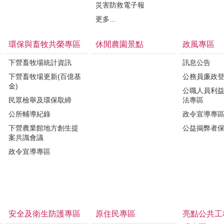
災害防救電子報
更多...
環保與畜牧共榮專區
休閒農園景點
政風專區
下營畜牧場統計資訊
訊息公告
下營畜牧場更新(百億基
公務員廉政
金)
公職人員利
民眾檢舉及環保取締
法專區
公所輔導紀錄
政令宣導專
下營農業館地方創生提
公益揭弊者
案共識會議
政令宣導專區
安全及衛生防護專區
原住民專區
亮點公共工