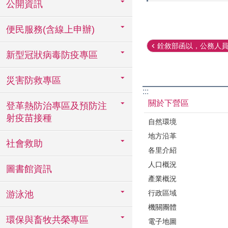
公開資訊
便民服務(含線上申辦)
銓敘部函以，公務人員於C
新型冠狀病毒防疫專區
災害防救專區
:::
關於下營區
登革熱防治專區及預防注
射疫苗接種
自然環境
地方沿革
社會救助
各里介紹
人口概況
圖書館資訊
產業概況
行政區域
游泳池
機關團體
環保與畜牧共榮專區
電子地圖