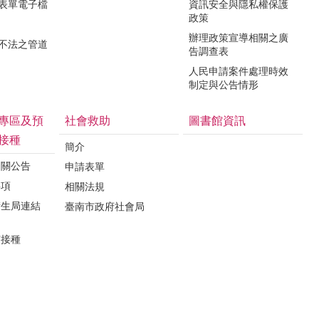
關表單電子檔
資訊安全與隱私權保護
政策
辦理政策宣導相關之廣
瀆不法之管道
告調查表
人民申請案件處理時效
制定與公告情形
專區及預
社會救助
圖書館資訊
接種
簡介
相關公告
申請表單
事項
相關法規
衛生局連結
臺南市政府社會局
苗接種