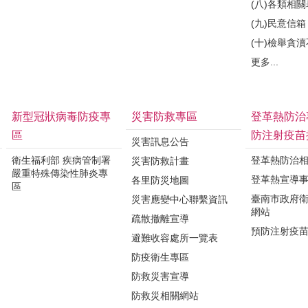
(八)各類相
(九)民意信箱
(十)檢舉貪
更多...
新型冠狀病毒防疫專
災害防救專區
登革熱防治
區
防注射疫苗
災害訊息公告
衛生福利部 疾病管制署
登革熱防治
災害防救計畫
嚴重特殊傳染性肺炎專
登革熱宣導
各里防災地圖
區
臺南市政府
災害應變中心聯繫資訊
網站
疏散撤離宣導
預防注射疫
避難收容處所一覽表
防疫衛生專區
防救災害宣導
防救災相關網站