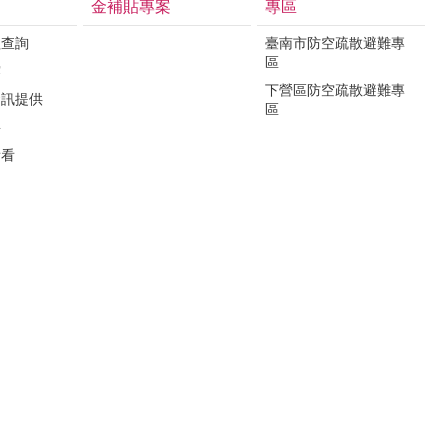
金補貼專案
專區
程查詢
臺南市防空疏散避難專
區
露
下營區防空疏散避難專
資訊提供
區
要
看看