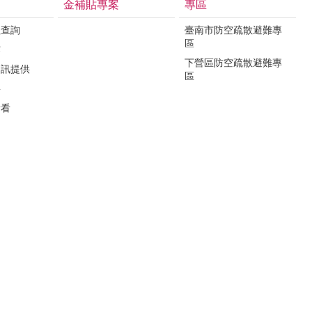
金補貼專案
專區
程查詢
臺南市防空疏散避難專
區
露
下營區防空疏散避難專
資訊提供
區
要
看看