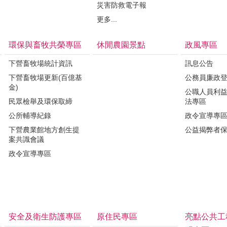
災害防救電子報
更多...
環保與畜牧共榮專區
休閒農園景點
政風專區
下營畜牧場統計資訊
訊息公告
下營畜牧場更新(百億基
公務員廉政
金)
公職人員利
民眾檢舉及環保取締
法專區
公所輔導紀錄
政令宣導專
下營農業館地方創生提
公益揭弊者
案共識會議
政令宣導專區
安全及衛生防護專區
原住民專區
亮點公共工