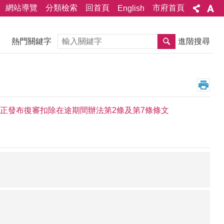
網站導覽
分類檢索
回首頁
市府首頁
English
搜尋
熱門關鍵字
進階搜尋
令修正發布復審扣除在途期間辦法第2條及第7條條文