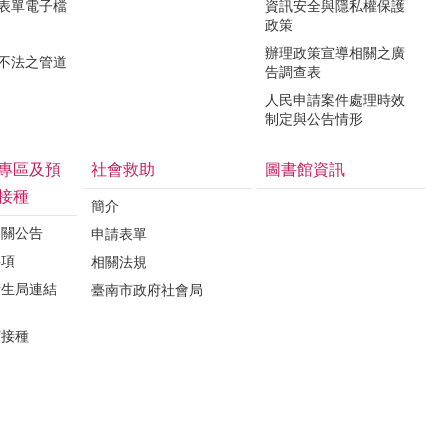
關表單電子檔
資訊安全與隱私權保護
政策
辦理政策宣導相關之廣
瀆不法之管道
告調查表
人民申請案件處理時效
制定與公告情形
專區及預
社會救助
圖書館資訊
接種
簡介
相關公告
申請表單
事項
相關法規
衛生局連結
臺南市政府社會局
苗接種