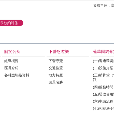
發布單位：
校約聘僱...
關於公所
下營悠遊樂
蓮華園納骨
組織概況
下營導覽
(一)週遭環
區長介紹
交通位置
(二)設施介紹
各科室聯絡資料
地方特產
(三)納骨堂
訊
風景名勝
(四)服務時間
(五)塔位使
(六)申請流程
(七)相關法