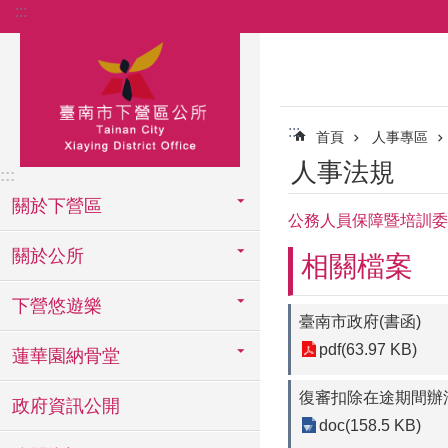
:::
跳到主要內容區塊
:::
首頁
人事專區
人事法規
:::
關於下營區
公務人員保障暨培訓委員
關於公所
相關檔案
下營悠遊樂
臺南市政府(書函)
pdf(63.97 KB)
蓮華園納骨堂
復審扣除在途期間辦
政府資訊公開
doc(158.5 KB)