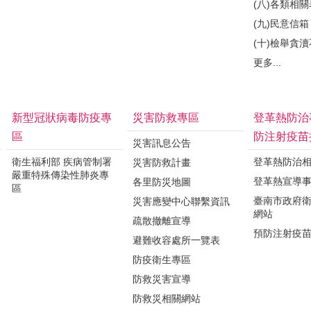
(八)各類相
(九)民意信箱
(十)檢舉貪
更多...
新型冠狀病毒防疫專
災害防救專區
登革熱防治
區
防注射疫苗
災害訊息公告
衛生福利部 疾病管制署
登革熱防治
災害防救計畫
嚴重特殊傳染性肺炎專
登革熱宣導
各里防災地圖
區
臺南市政府
災害應變中心聯繫資訊
網站
疏散撤離宣導
預防注射疫
避難收容處所一覽表
防疫衛生專區
防救災害宣導
防救災相關網站