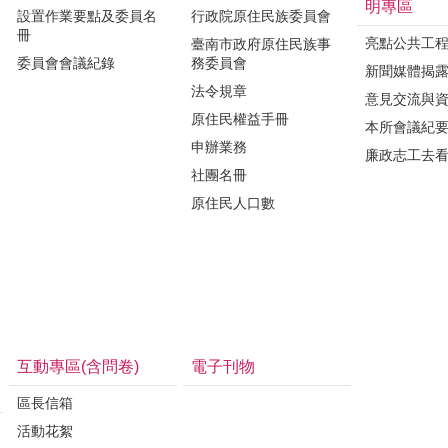
明專區
設置作業要點及委員名
行政院原住民族委員會
冊
亮點公共工
臺南市政府原住民族事
委員會會議紀錄
務委員會
新聞媒體揭
法令規章
意見交流與
原住民權益手冊
本所會議紀
申辦業務
廉政志工去
社團名冊
原住民人口數
互動專區(含問卷)
電子刊物
區長信箱
活動花絮