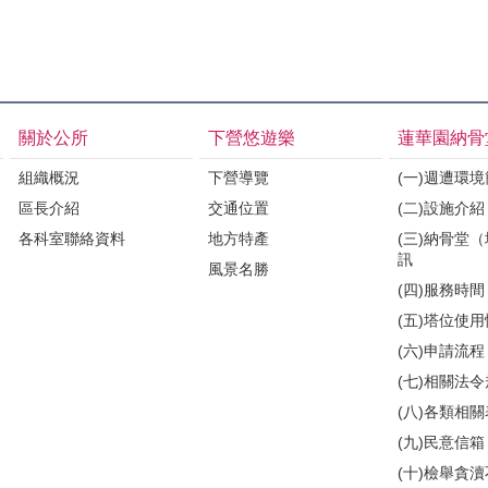
關於公所
下營悠遊樂
蓮華園納骨
組織概況
下營導覽
(一)週遭環
區長介紹
交通位置
(二)設施介紹
各科室聯絡資料
地方特產
(三)納骨堂
訊
風景名勝
(四)服務時間
(五)塔位使
(六)申請流程
(七)相關法
(八)各類相
(九)民意信箱
(十)檢舉貪