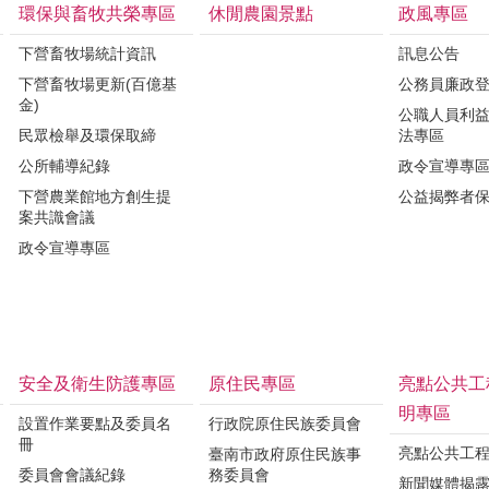
環保與畜牧共榮專區
休閒農園景點
政風專區
下營畜牧場統計資訊
訊息公告
下營畜牧場更新(百億基
公務員廉政
金)
公職人員利
民眾檢舉及環保取締
法專區
公所輔導紀錄
政令宣導專
下營農業館地方創生提
公益揭弊者
案共識會議
政令宣導專區
安全及衛生防護專區
原住民專區
亮點公共工
明專區
設置作業要點及委員名
行政院原住民族委員會
冊
亮點公共工
臺南市政府原住民族事
委員會會議紀錄
務委員會
新聞媒體揭