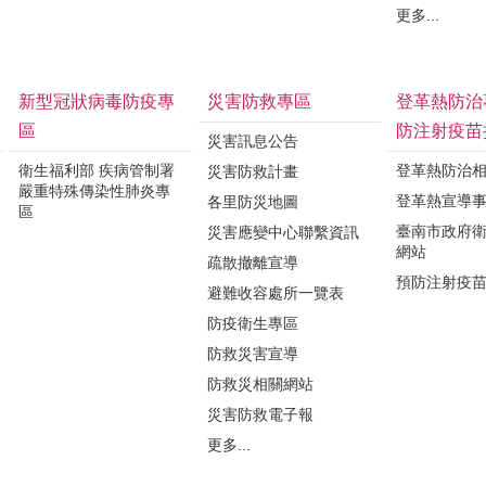
更多...
新型冠狀病毒防疫專
災害防救專區
登革熱防治
區
防注射疫苗
災害訊息公告
衛生福利部 疾病管制署
登革熱防治
災害防救計畫
嚴重特殊傳染性肺炎專
登革熱宣導
各里防災地圖
區
臺南市政府
災害應變中心聯繫資訊
網站
疏散撤離宣導
預防注射疫
避難收容處所一覽表
防疫衛生專區
防救災害宣導
防救災相關網站
災害防救電子報
更多...