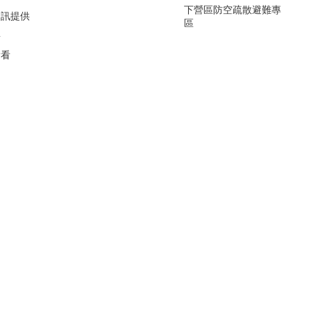
下營區防空疏散避難專
資訊提供
區
要
看看