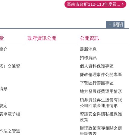
臺南市政府112-113年度員...
關閉
堂
政府資訊公開
公開資訊
境簡介
最新消息
招標資訊
（塔）交通資
個人資料保護專區
廉政倫理事件公開專區
下營區行善團專區
用情形
地方發展經費運用情形
碩鼎資源再生股份有限
令規定
公司回饋金運用情形
關表單電子檔
資訊安全與隱私權保護
政策
辦理政策宣導相關之廣
瀆不法之管道
告調查表