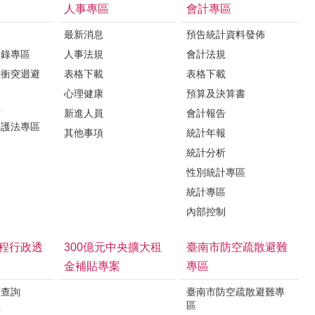
人事專區
會計專區
最新消息
預告統計資料發佈
登錄專區
人事法規
會計法規
益衝突迴避
表格下載
表格下載
心理健康
預算及決算書
區
新進人員
會計報告
保護法專區
其他事項
統計年報
統計分析
性別統計專區
統計專區
內部控制
程行政透
300億元中央擴大租
臺南市防空疏散避難
金補貼專案
專區
程查詢
臺南市防空疏散避難專
區
露