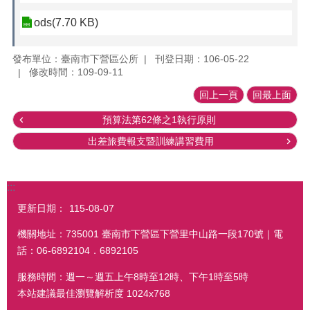
ods(7.70 KB)
發布單位：臺南市下營區公所
刊登日期：106-05-22
修改時間：109-09-11
回上一頁
回最上面
預算法第62條之1執行原則
出差旅費報支暨訓練講習費用
:::
更新日期：
115-08-07
機關地址：735001 臺南市下營區下營里中山路一段170號｜電
話：06-6892104．6892105
服務時間：週一～週五上午8時至12時、下午1時至5時
本站建議最佳瀏覽解析度 1024x768