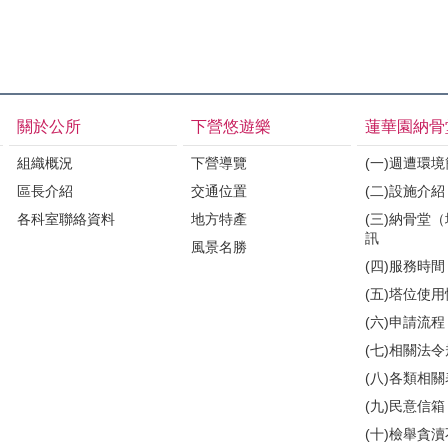
關於公所
下營悠遊樂
蓮華園納骨
組織概況
下營導覽
(一)週遭環
區長介紹
交通位置
(二)設施介紹
各科室聯絡資料
地方特產
(三)納骨堂
訊
風景名勝
(四)服務時間
(五)塔位使
(六)申請流程
(七)相關法
(八)各類相
(九)民意信箱
(十)檢舉貪