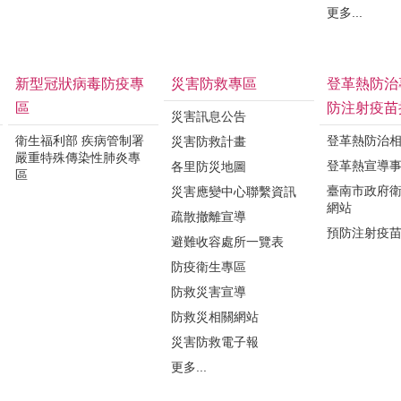
更多...
新型冠狀病毒防疫專
災害防救專區
登革熱防治
區
防注射疫苗
災害訊息公告
衛生福利部 疾病管制署
登革熱防治
災害防救計畫
嚴重特殊傳染性肺炎專
登革熱宣導
各里防災地圖
區
臺南市政府
災害應變中心聯繫資訊
網站
疏散撤離宣導
預防注射疫
避難收容處所一覽表
防疫衛生專區
防救災害宣導
防救災相關網站
災害防救電子報
更多...