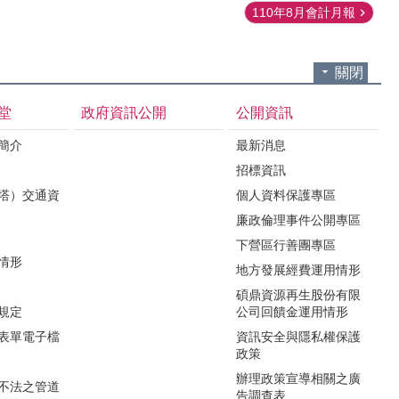
110年8月會計月報
關閉
堂
政府資訊公開
公開資訊
境簡介
最新消息
招標資訊
（塔）交通資
個人資料保護專區
廉政倫理事件公開專區
下營區行善團專區
用情形
地方發展經費運用情形
碩鼎資源再生股份有限
令規定
公司回饋金運用情形
關表單電子檔
資訊安全與隱私權保護
政策
辦理政策宣導相關之廣
瀆不法之管道
告調查表