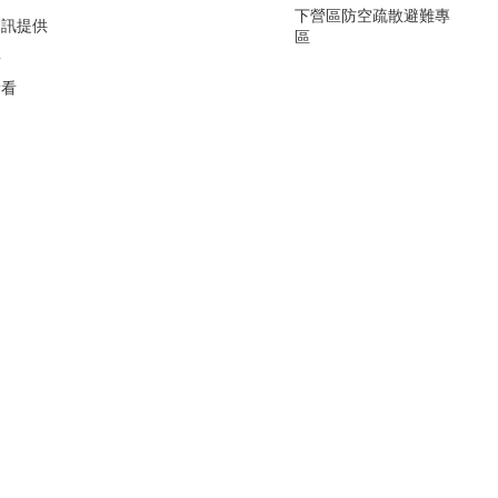
下營區防空疏散避難專
資訊提供
區
要
看看