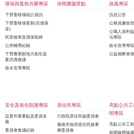
環保與畜牧共榮專區
休閒農園景點
政風專區
下營畜牧場統計資訊
訊息公告
下營畜牧場更新(百億基
公務員廉政
金)
公職人員利
民眾檢舉及環保取締
法專區
公所輔導紀錄
政令宣導專
下營農業館地方創生提
公益揭弊者
案共識會議
政令宣導專區
安全及衛生防護專區
原住民專區
亮點公共工
明專區
設置作業要點及委員名
行政院原住民族委員會
冊
亮點公共工
臺南市政府原住民族事
委員會會議紀錄
務委員會
新聞媒體揭