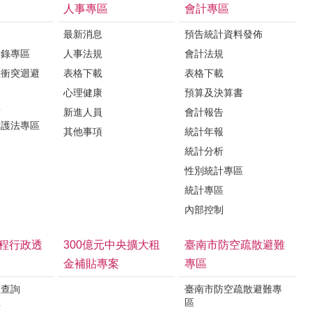
人事專區
會計專區
最新消息
預告統計資料發佈
登錄專區
人事法規
會計法規
益衝突迴避
表格下載
表格下載
心理健康
預算及決算書
區
新進人員
會計報告
保護法專區
其他事項
統計年報
統計分析
性別統計專區
統計專區
內部控制
程行政透
300億元中央擴大租
臺南市防空疏散避難
金補貼專案
專區
程查詢
臺南市防空疏散避難專
區
露