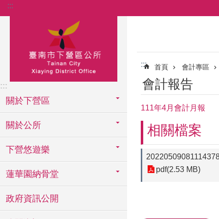
:::
跳到主要內容區塊
:::
首頁
會計專區
會計報告
:::
關於下營區
111年4月會計月報
關於公所
相關檔案
下營悠遊樂
2022050908111437
pdf(2.53 MB)
蓮華園納骨堂
政府資訊公開