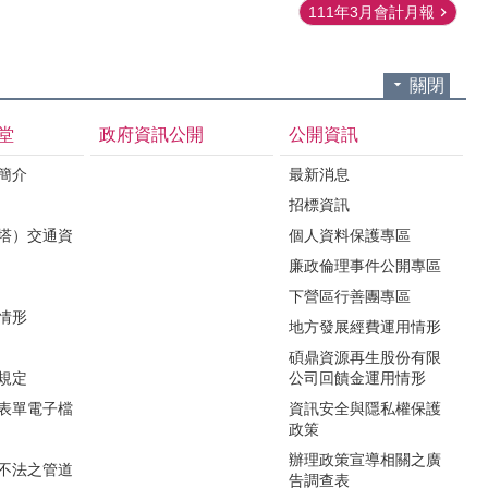
111年3月會計月報
關閉
堂
政府資訊公開
公開資訊
境簡介
最新消息
招標資訊
（塔）交通資
個人資料保護專區
廉政倫理事件公開專區
下營區行善團專區
用情形
地方發展經費運用情形
碩鼎資源再生股份有限
令規定
公司回饋金運用情形
關表單電子檔
資訊安全與隱私權保護
政策
辦理政策宣導相關之廣
瀆不法之管道
告調查表