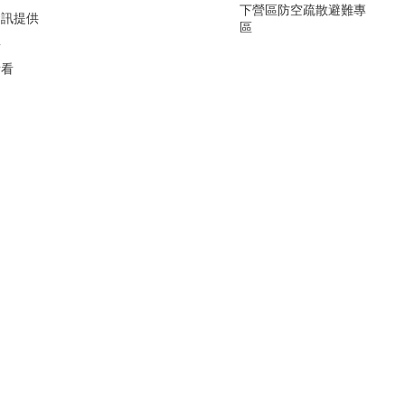
下營區防空疏散避難專
資訊提供
區
要
看看