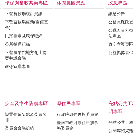
環保與畜牧共榮專區
休閒農園景點
政風專區
下營畜牧場統計資訊
訊息公告
下營畜牧場更新(百億基
公務員廉政
金)
公職人員利
民眾檢舉及環保取締
法專區
公所輔導紀錄
政令宣導專
下營農業館地方創生提
公益揭弊者
案共識會議
政令宣導專區
安全及衛生防護專區
原住民專區
亮點公共工
明專區
設置作業要點及委員名
行政院原住民族委員會
冊
亮點公共工
臺南市政府原住民族事
委員會會議紀錄
務委員會
新聞媒體揭