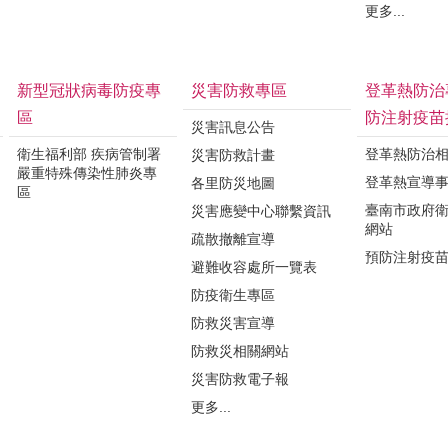
更多...
新型冠狀病毒防疫專
災害防救專區
登革熱防治
區
防注射疫苗
災害訊息公告
衛生福利部 疾病管制署
登革熱防治
災害防救計畫
嚴重特殊傳染性肺炎專
登革熱宣導
各里防災地圖
區
臺南市政府
災害應變中心聯繫資訊
網站
疏散撤離宣導
預防注射疫
避難收容處所一覽表
防疫衛生專區
防救災害宣導
防救災相關網站
災害防救電子報
更多...