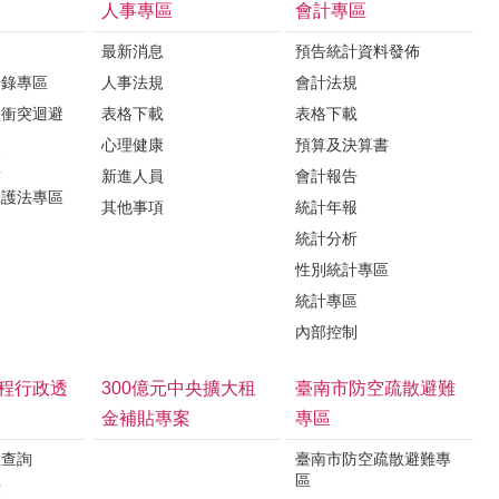
人事專區
會計專區
最新消息
預告統計資料發佈
登錄專區
人事法規
會計法規
益衝突迴避
表格下載
表格下載
心理健康
預算及決算書
區
新進人員
會計報告
保護法專區
其他事項
統計年報
統計分析
性別統計專區
統計專區
內部控制
程行政透
300億元中央擴大租
臺南市防空疏散避難
金補貼專案
專區
程查詢
臺南市防空疏散避難專
區
露