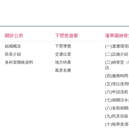
關於公所
下營悠遊樂
蓮華園納骨
組織概況
下營導覽
(一)週遭環
區長介紹
交通位置
(二)設施介紹
各科室聯絡資料
地方特產
(三)納骨堂
訊
風景名勝
(四)服務時間
(五)塔位使
(六)申請流程
(七)相關法
(八)各類相
(九)民意信箱
(十)檢舉貪