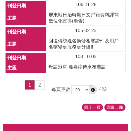
106-11-28
屏東縣日治時期日文戶籍資料譯寫
數位化宣導(廣告)
105-02-23
回復傳統姓名換發相關證件及用戶
名稱變更服務更升級!!
103-10-03
母語冠軍 蕭嘉淳傳承布農語
1
2
每頁筆數
/
22
回上一頁
回最上面
:::