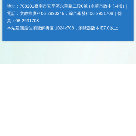
地址：708201臺南市安平區永華路二段6號 (永華市政中心4樓)｜
電話：文教推廣科06-2990245；綜合產發科06-2931708｜傳
真：06-2931703｜
本站建議最佳瀏覽解析度 1024x768，瀏覽器版本IE7.0以上