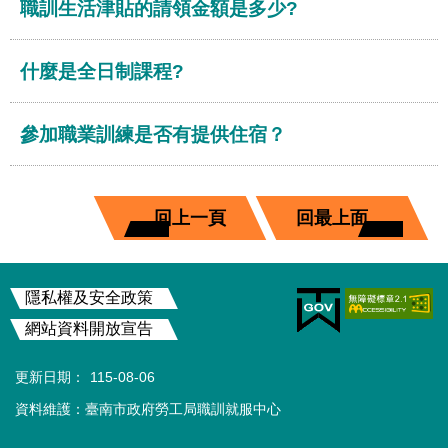
English
職訓生活津貼的請領金額是多少?
隱
什麼是全日制課程?
私
權
及
參加職業訓練是否有提供住宿？
安
全
政
策
回上一頁
回最上面
網
站
:::
資
隱私權及安全政策
料
開
網站資料開放宣告
放
宣
更新日期：
115-08-06
告
資料維護：臺南市政府勞工局職訓就服中心