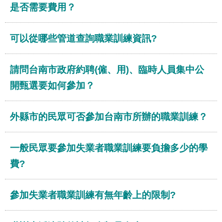
計
是否需要費用？
專
區
可以從哪些管道查詢職業訓練資訊?
性
別
平
請問台南市政府約聘(僱、用)、臨時人員集中公
等
專
開甄選要如何參加？
區
便
外縣市的民眾可否參加台南市所辦的職業訓練？
民
服
務
一般民眾要參加失業者職業訓練要負擔多少的學
費?
網
站
導
參加失業者職業訓練有無年齡上的限制?
覽