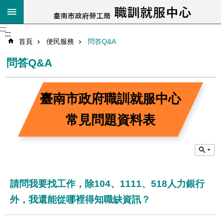
跳到主要內容區塊
搜
尋
:::
:::
:::
進
首頁
便民服務
問答Q&A
階
搜
問答Q&A
尋
臺南市政府職訓就服中心
常見問題資料表
關
於
我
們
最
請問我要找工作，除104、1111、518人力銀行
新
消
外，我還能從哪裡得知職缺資訊？
息