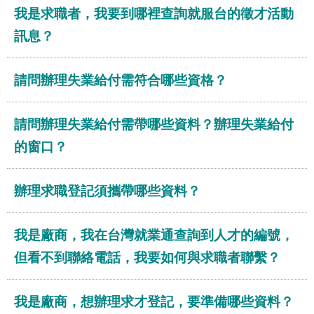
就
我是求職者，我要到哪裡查詢就服台的徵才活動
業
訊息？
服
務
請問辦理失業給付需符合哪些資格？
職
業
訓
請問辦理失業給付需帶哪些資料？辦理失業給付
練
的窗口？
資
料
公
辦理求職登記須攜帶哪些資料？
開
專
區
我是廠商，我在台灣就業通查詢到人才的編號，
會
但看不到聯絡電話，我要如何與求職者聯繫？
計
及
統
我是廠商，想辦理求才登記，要準備哪些資料？