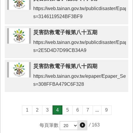
https://web.tainan.gov.tw/publicdisaster/Epap
s=3146119524BF3BF9
災害防救電子報第八十五期
https://web.tainan.gov.tw/publicdisaster/Epap
s=2E5D4D7D99CB34A9
災害防救電子報第八十四期
https://web.tainan.gov.tw/epaper/Epaper_Send
s=308FFBA479C6F328
1
2
3
4
5
6
7
...
9
/
163
每頁筆數