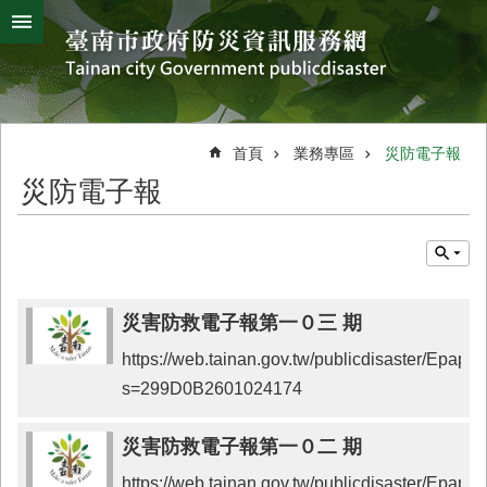
搜
跳到主要內容區塊
尋
進
階
搜
熱
颱
地
風
震
門
尋
關
首頁
業務專區
災防電子報
鍵
災
災防電子報
字
害
防
救
辦
公
室
災害防救電子報第一０三 期
簡
https://web.tainan.gov.tw/publicdisaster/Epap
介
s=299D0B2601024174
災
防
災害防救電子報第一０二 期
新
聞
https://web.tainan.gov.tw/publicdisaster/Epap