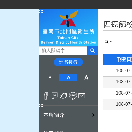
跳到主要內容區塊
:::
:::
四癌篩
搜尋
刊登日
進階搜尋
108-07
108-07
108-07
108-07
:::
本所簡介