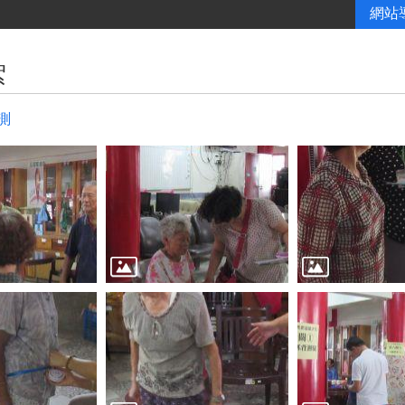
網站
絮
測