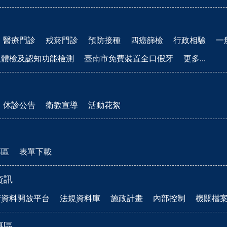
醫療門診
戒菸門診
預防接種
四癌篩檢
行政相驗
一
人體檢及認知功能檢測
臺南市免費裝置全口假牙
更多...
休診公告
衛教宣導
活動花絮
專區
表單下載
資訊
府資料開放平台
法規資料庫
施政計畫
內部控制
機關檔
專區