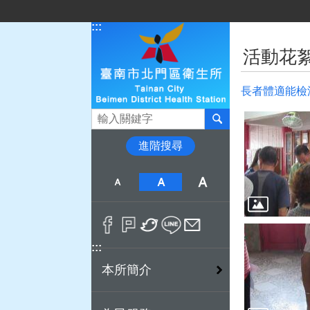
跳到主要內容區塊
:::
:::
活動花
長者體適能檢
搜尋
進階搜尋
:::
本所簡介