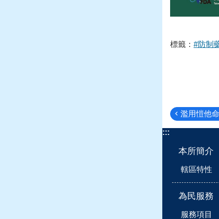
標籤：
#防制
濫用愷他
:::
本所簡介
轄區特性
為民服務
服務項目