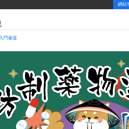
網站
息
入門祕笈