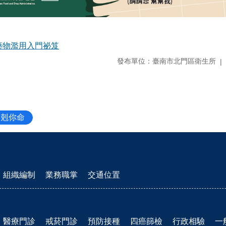
藥物濫用入門祕笈
發布單位：臺南市北門區衛生所
命剋你命
組織編制
業務職掌
交通位置
醫療門診
戒菸門診
預防接種
四癌篩檢
行政相驗
一