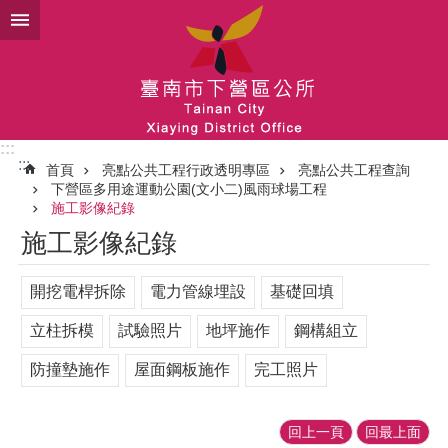
跳到主要內容區塊
:::
:::
首頁
亮點公共工程行政透明專區
亮點公共工程查詢
下營區多用途運動公園(文小二)風雨球場工程
施工影像紀錄
施工影像紀錄
開挖電桿拆除
電力管線埋設
基礎回填
立柱拆模
試驗照片
地坪施作
鋼構組立
防撞墊施作
屋面鋼板施作
完工照片
回上一頁
回最上面