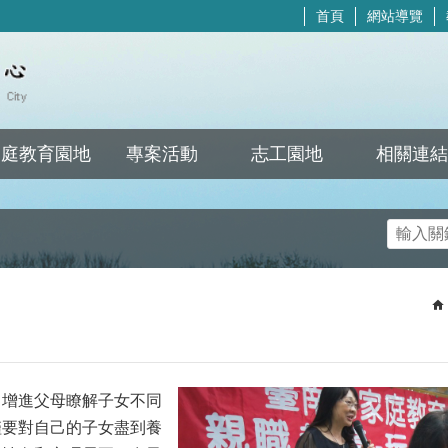
首頁
網站導覽
家庭教育園地
專案活動
志工園地
相關連結
搜尋
，增進父母瞭解子女不同
僅要對自己的子女盡到養