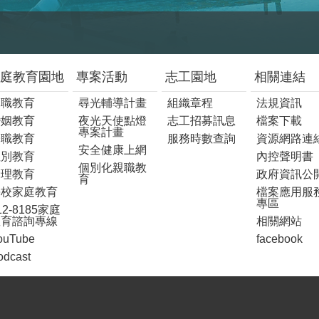
庭教育園地
專案活動
志工園地
相關連結
親職教育
尋光輔導計畫
組織章程
法規資訊
婚姻教育
夜光天使點燈
志工招募訊息
檔案下載
專案計畫
子職教育
服務時數查詢
資源網路連
安全健康上網
性別教育
內控聲明書
個別化親職教
倫理教育
政府資訊公
育
學校家庭教育
檔案應用服
專區
12-8185家庭
教育諮詢專線
相關網站
ouTube
facebook
odcast