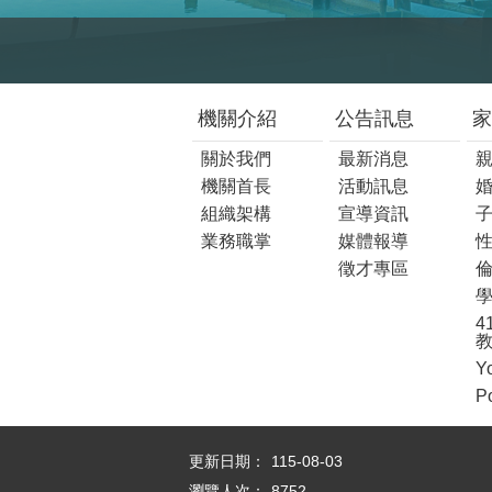
:::
機關介紹
公告訊息
家
關於我們
最新消息
機關首長
活動訊息
組織架構
宣導資訊
業務職掌
媒體報導
徵才專區
4
Y
P
更新日期：
115-08-03
瀏覽人次：
8752