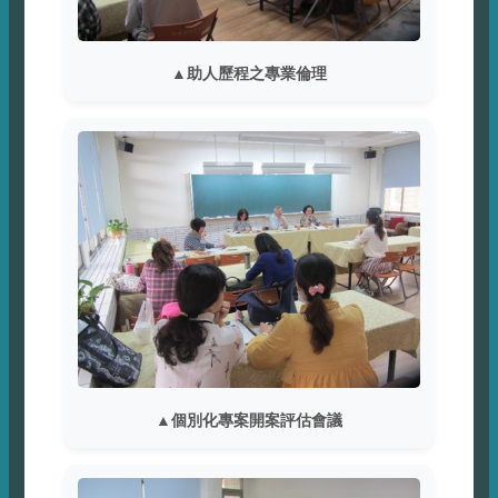
首
頁
▲助人歷程之專業倫理
網
站
導
覽
教
育
局
首
頁
English
▲個別化專案開案評估會議