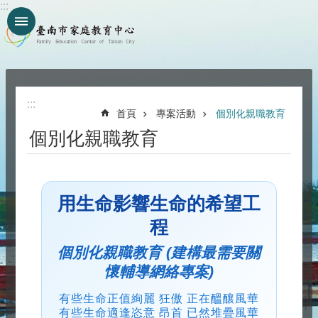
:::
搜
跳到主要內容區塊
尋
進
階
搜
尋
:::
首頁
專案活動
個別化親職教育
個別化親職教育
機
關
介
用生命影響生命的希望工
紹
程
公
個別化親職教育 (建構最需要關
告
懷輔導網絡專案)
訊
有些生命正值絢麗 狂傲 正在醞釀風華
息
有些生命適逢恣意 昂首 已然堆疊風華