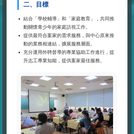
二、目標
地
相
結合「學校輔導」和「家庭教育」，共同推
關
動關懷青少年的家庭訪視工作。
提供最符合案家的需求服務，與中心原來推
連
動的業務相連結，擴展服務層面。
結
充分運用外聘督導的專業協助工作進行，提
性
升志工專業知能，提供案家最佳服務。
平
專
區
線
上
報
名