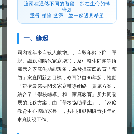
這兩種迥然不同的階段，卻在生命的轉
家
彎處
重疊 碰撞 激盪，並一起遇見希望
庭
教
一、緣起
育
園
國內近年來自殺人數增加、自殺年齡下降、單
地
親、繼親和隔代家庭增加，及中輟生問題等所
專
顯示之家庭失功能現象，為發揮家庭教育「預
防」家庭問題之目標，教育部自96年起，推動
案
「建構最需要關懷家庭輔導網絡」實施方案，
活
結合了「學校輔導」和「家庭教育」所共同發
動
展的服務方案，由「學校協助學生」，「家庭
志
教育中心協助家長」，共同推動關懷青少年的
家庭訪視工作。
工
園