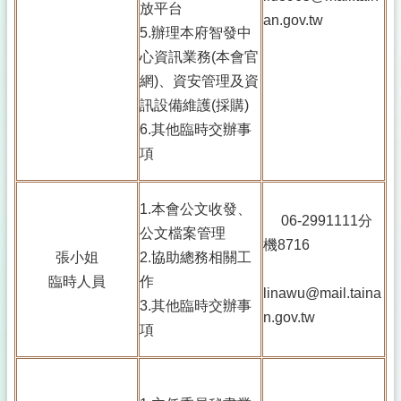
放平台
an.gov.tw
5.辦理本府智發中
心資訊業務(本會官
網)、資安管理及資
訊設備維護(採購)
6.其他臨時交辦事
項
1.本會公文收發、
06-2991111分
公文檔案管理
機8716
張小姐
2.協助總務相關工
臨時人員
作
linawu@mail.taina
3.其他臨時交辦事
n.gov.tw
項