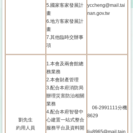
5.國家客家發展計
yccheng@mail.tai
畫
nan.gov.tw
6.地方客家發展計
畫
7.其他臨時交辦事
項
1.本會及兩會館總
務業務
2.本會財產管理
3.配合本府消防局
辦理災害防治相關
業務
06-2991111分機
4.配合本府智發中
8629
劉先生
心建置一站式整合
約用人員
服務平台及資料開
liu8965@mail.tain