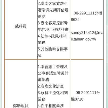
2.臺南客家族群生
活環境先期評估規
06-2991111分機
劃案
8629
3.臺南客家原鄉青
戴科員
年駐地工作站計畫
sandy214412@ma
4.法制&政風相關
il.tainan.gov.tw
業務
5.其他臨時交辦事
項
1.本會志工管理及
公事客語無障礙計
畫業務
2.客底文化計畫
3.族群主流化相關
06-2991111分
業務
機8716
鄭助理員
4.性平相關業務