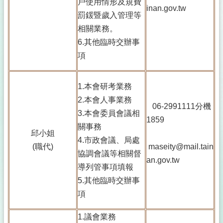
戶使用情形及規費
inan.gov.tw
罰鍰暨歲入管理等
相關業務。
6.其他臨時交辦事
項
1.本會研考業務
2.本會人事業務
06-2991111分機
3.本會委員會議相
1859
關事務
邱小姐
4.市政會議、局處
(職代)
maseity@mail.tain
協調會議等相關督
an.gov.tw
導列管事項填報
5.其他臨時交辦事
項
1.議會業務