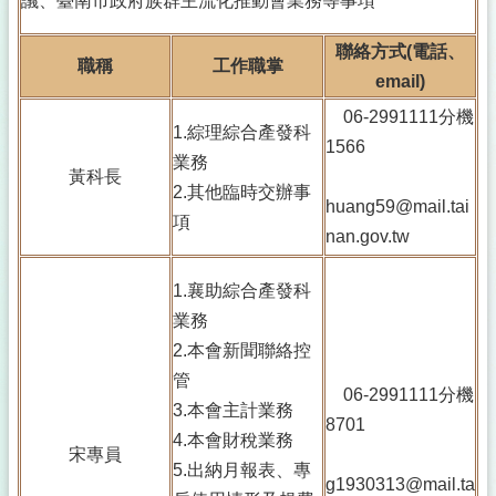
議、臺南市政府族群主流化推動會業務等事項
聯絡方式(電話、
職稱
工作職掌
email)
06-2991111分機
1.綜理綜合產發科
1566
業務
黃科長
2.其他臨時交辦事
huang59@mail.tai
項
nan.gov.tw
1.襄助綜合產發科
業務
2.本會新聞聯絡控
管
06-2991111分機
3.本會主計業務
8701
4.本會財稅業務
宋專員
5.出納月報表、專
g1930313@mail.ta