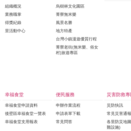
組織概況
烏樹林文化園區
業務職掌
菁寮無米樂
得獎紀錄
風景名勝
里活動中心
地方特產
台灣小鎮漫遊優質行程
菁寮老街(無米樂、俗女
村)旅遊專區
幸福食堂
便民服務
災害防救專
幸福食堂申請資料
申辦作業流程
災防快訊
後壁區幸福食堂一覽表
申請表單下載
常見災害通
幸福食堂支用報表
常見問答
各里防災地圖
難設施)