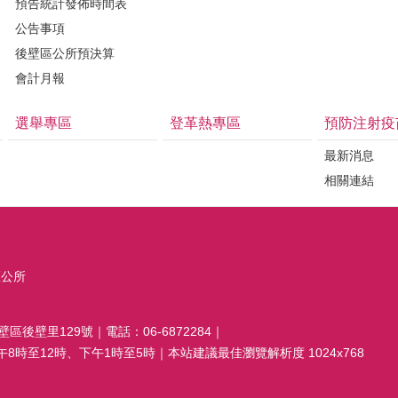
預告統計發佈時間表
公告事項
後壁區公所預決算
會計月報
選舉專區
登革熱專區
預防注射疫
最新消息
相關連結
區公所
壁區後壁里129號｜電話：06-6872284｜
8時至12時、下午1時至5時｜本站建議最佳瀏覽解析度 1024x768