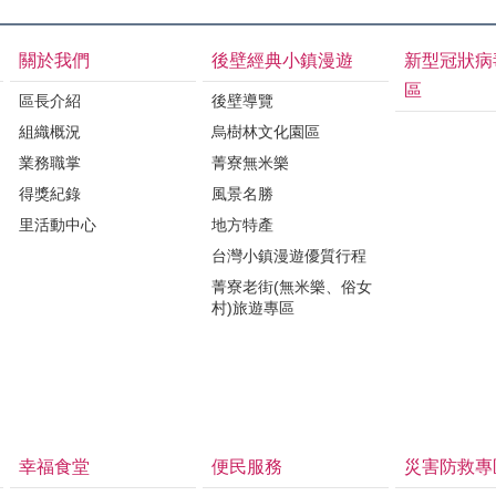
關於我們
後壁經典小鎮漫遊
新型冠狀病
區
區長介紹
後壁導覽
組織概況
烏樹林文化園區
業務職掌
菁寮無米樂
得獎紀錄
風景名勝
里活動中心
地方特產
台灣小鎮漫遊優質行程
菁寮老街(無米樂、俗女
村)旅遊專區
幸福食堂
便民服務
災害防救專