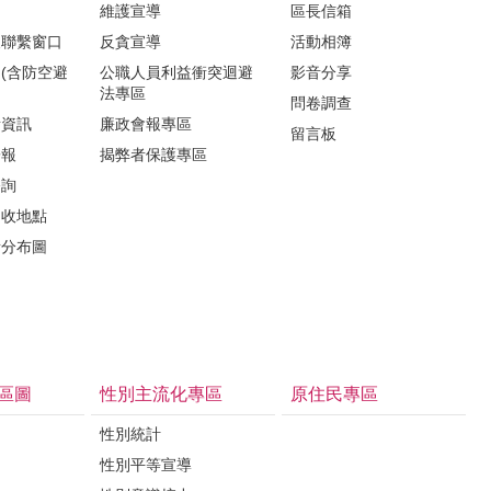
維護宣導
區長信箱
報聯繫窗口
反貪宣導
活動相簿
(含防空避
公職人員利益衝突迴避
影音分享
法專區
問卷調查
所資訊
廉政會報專區
留言板
子報
揭弊者保護專區
諮詢
回收地點
所分布圖
區圖
性別主流化專區
原住民專區
性別統計
性別平等宣導