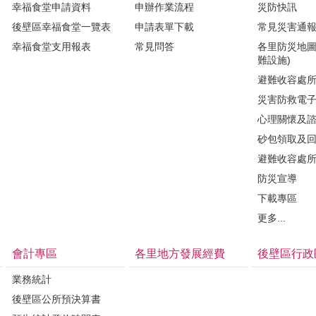
幸福食堂申請資料
申辦作業流程
災防快訊
後壁區幸福食堂一覽表
申請表單下載
常見災害通
幸福食堂支用報表
常見問答
各里防災地圖
難設施)
避難收容處
災害防救電
心理關懷及
砂包領取及
避難收容處
防災宣導
下載專區
更多...
會計專區
各里地方發展經費
後壁區行政
業務統計
後壁區公所預決算書