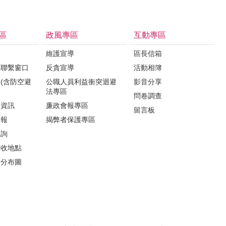
區
政風專區
互動專區
維護宣導
區長信箱
報聯繫窗口
反貪宣導
活動相簿
(含防空避
公職人員利益衝突迴避
影音分享
法專區
問卷調查
所資訊
廉政會報專區
留言板
子報
揭弊者保護專區
諮詢
回收地點
所分布圖