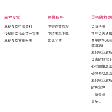
幸福食堂
便民服務
災害防救專
幸福食堂申請資料
申辦作業流程
災防快訊
後壁區幸福食堂一覽表
申請表單下載
常見災害通
幸福食堂支用報表
常見問答
各里防災地圖
難設施)
避難收容處
災害防救電
心理關懷及
砂包領取及
避難收容處
防災宣導
下載專區
更多...