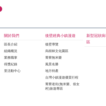
書
關於我們
後壁經典小鎮漫遊
新型冠狀病
區
區長介紹
後壁導覽
組織概況
烏樹林文化園區
業務職掌
菁寮無米樂
得獎紀錄
風景名勝
里活動中心
地方特產
台灣小鎮漫遊優質行程
菁寮老街(無米樂、俗女
村)旅遊專區