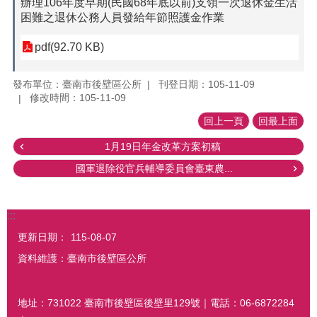
辦理106年度早期(民國68年底以前)支領一次退休金生活
困難之退休公務人員發給年節照護金作業
pdf(92.70 KB)
發布單位：臺南市後壁區公所
刊登日期：105-11-09
修改時間：105-11-09
回上一頁
回最上面
1月19日年金改革方案初稿
國軍退除役官兵輔導委員會臺東農...
:::
更新日期：
115-08-07
資料維護：臺南市後壁區公所
地址：731022 臺南市後壁區後壁里129號｜電話：06-6872284