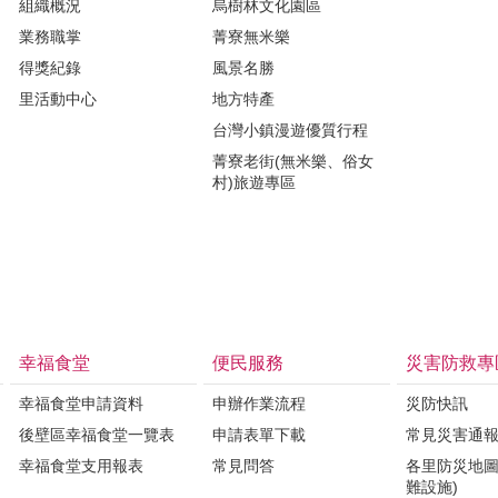
組織概況
烏樹林文化園區
業務職掌
菁寮無米樂
得獎紀錄
風景名勝
里活動中心
地方特產
台灣小鎮漫遊優質行程
菁寮老街(無米樂、俗女
村)旅遊專區
幸福食堂
便民服務
災害防救專
幸福食堂申請資料
申辦作業流程
災防快訊
後壁區幸福食堂一覽表
申請表單下載
常見災害通
幸福食堂支用報表
常見問答
各里防災地圖
難設施)