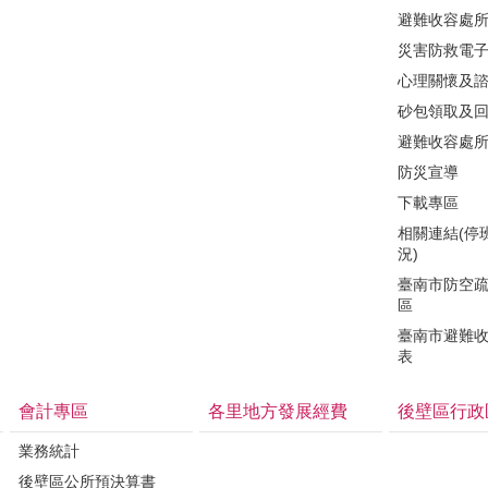
避難收容處
災害防救電
心理關懷及
砂包領取及
避難收容處
防災宣導
下載專區
相關連結(停
況)
臺南市防空
區
臺南市避難
表
會計專區
各里地方發展經費
後壁區行政
業務統計
後壁區公所預決算書