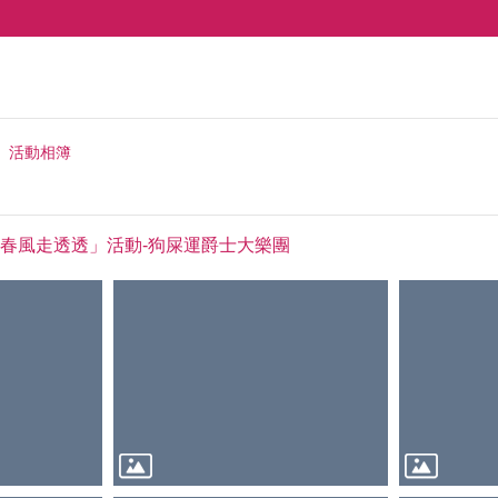
活動相簿
023藝如春風走透透」活動-狗屎運爵士大樂團