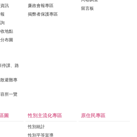
所資訊
廉政會報專區
留言板
子報
揭弊者保護專區
諮詢
回收地點
所分布圖
班停課、路
疏散避難專
收容所一覽
區圖
性別主流化專區
原住民專區
性別統計
性別平等宣導