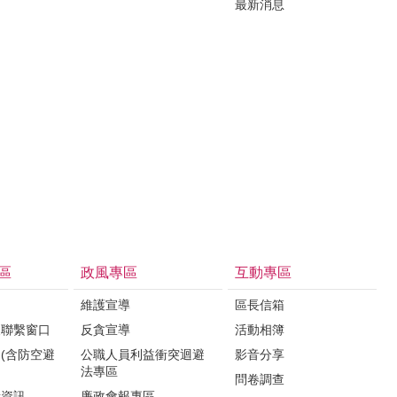
最新消息
區
政風專區
互動專區
維護宣導
區長信箱
報聯繫窗口
反貪宣導
活動相簿
(含防空避
公職人員利益衝突迴避
影音分享
法專區
問卷調查
所資訊
廉政會報專區