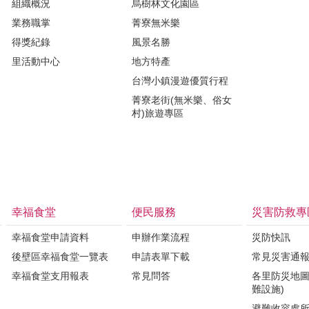
組織概況
烏樹林文化園區
業務職掌
菁寮無米樂
得獎紀錄
風景名勝
里活動中心
地方特產
台灣小鎮漫遊優質行程
菁寮老街(無米樂、俗女
村)旅遊專區
幸福食堂
便民服務
災害防救專
幸福食堂申請資料
申辦作業流程
災防快訊
後壁區幸福食堂一覽表
申請表單下載
常見災害通
幸福食堂支用報表
常見問答
各里防災地圖
難設施)
避難收容處