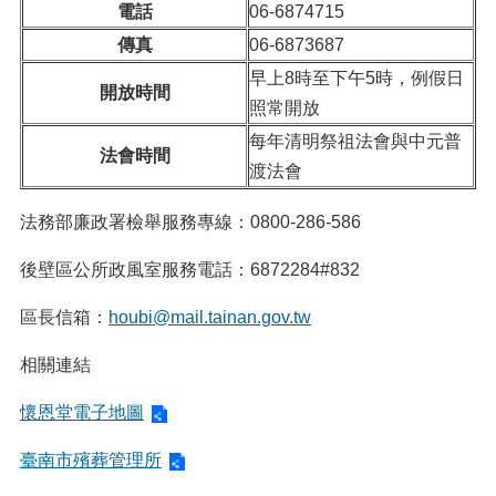
電話
06-6874715
傳真
06-6873687
早上8時至下午5時，例假日
開放時間
照常開放
每年清明祭祖法會與中元普
法會時間
渡法會
法務部廉政署檢舉服務專線：0800-286-586
後壁區公所政風室服務電話：6872284#832
區長信箱：
houbi@mail.tainan.gov.tw
相關連結
懷恩堂電子地圖
臺南市殯葬管理所