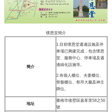
懷恩堂簡介
1.目前懷恩堂週邊設施及停
車場已興建完成，包含懷恩
堂、服務中心、停車場及週
邊綠化設施等。
簡介
2.有個人櫃位、夫妻櫃位、
骨骸櫃位、祭拜大廳及神主
牌位。
臺南市後壁區嘉苳里58之50
地址
號