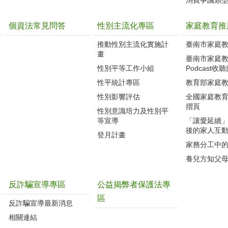
消費爭議類
個資法常見問答
性別主流化專區
家庭教育推
推動性別主流化實施計
臺南市家庭
畫
臺南市家庭
性別平等工作小組
Podcast收
性平統計專區
教育部家庭
性別影響評估
全國家庭教
摺頁
性別意識培力及性別平
等宣導
「讓愛延續
後的家人互
登月計畫
家務分工中
養兒方知父
反詐騙宣導專區
公益揭弊者保護法專
區
反詐騙宣導最新消息
相關連結