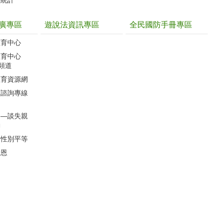
型統計
廣專區
遊說法資訊專區
全民國防手冊專區
教育中心
教育中心
聽頻道
教育資源網
育諮詢專線
」―談失親
動
的性別平等
母恩