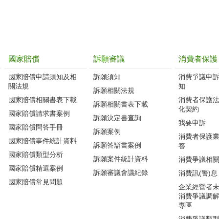
國家賠償
訴願審議
消費者保護
國家賠償申請須知及相
訴願須知
消費爭議申
關法規
知
訴願相關法規
國家賠償相關書表下載
消費者保護
訴願相關書表下載
化契約
國家賠償請求書案例
訴願決定書查詢
我要申訴
國家賠償問答手冊
訴願案例
消費者保護
國家賠償事件統計資料
訴願答辯書案例
答
國家賠償類型分析
訴願案件統計資料
消費爭議相
國家賠償精選案例
訴願審議會議紀錄
消費訊(警)息
國家賠償常見問題
企業經營者
消費爭議調
專區