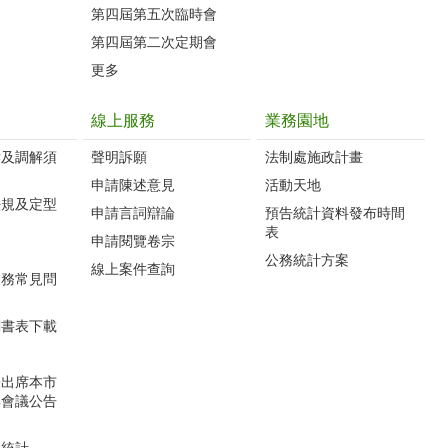
第四屆第五次臨時會
第四屆第二次定期會
更多
線上服務
業務園地
訴及調解須
聲明訴願
法制處施政計畫
申請陳述意見
活動天地
法規及定型
申請言詞辯論
預告統計資料發布時間
表
申請閱覽卷宗
公務統計方案
線上案件查詢
業務常見問
關書表下載
未出席本市
解會議公告