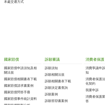
本處交通方式
國家賠償
訴願審議
消費者保護
國家賠償申請須知及相
訴願須知
消費爭議申
關法規
知
訴願相關法規
國家賠償相關書表下載
消費者保護
訴願相關書表下載
化契約
國家賠償請求書案例
訴願決定書查詢
我要申訴
國家賠償問答手冊
訴願案例
消費者保護
國家賠償事件統計資料
訴願答辯書案例
答