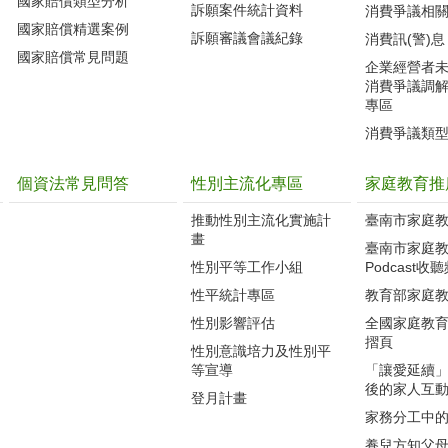
國家賠償類型分析
訴願案件統計資料
消費爭議相
國家賠償精選案例
訴願審議會議紀錄
消費訊(警)息
國家賠償常見問題
企業經營者
消費爭議調
專區
消費爭議類
個資法常見問答
性別主流化專區
家庭教育推
推動性別主流化實施計
臺南市家庭
畫
臺南市家庭
性別平等工作小組
Podcast收
性平統計專區
教育部家庭
性別影響評估
全國家庭教
摺頁
性別意識培力及性別平
等宣導
「讓愛延續
後的家人互
登月計畫
家務分工中
養兒方知父