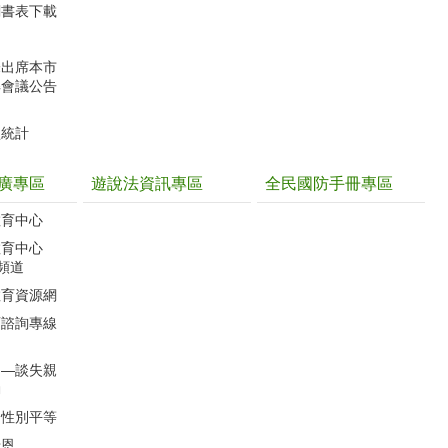
關書表下載
未出席本市
解會議公告
型統計
廣專區
遊說法資訊專區
全民國防手冊專區
教育中心
教育中心
聽頻道
教育資源網
育諮詢專線
」―談失親
動
的性別平等
母恩