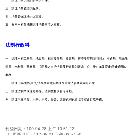
二、辦理消費爭議調解申請案件。
三、辦理消費者諮詢服務。
四、消費者保護法令之宣導。
五、會同本府各機關辦理消費事項之查核。
法制行政科
一、辦理本府工務局、地政局、都市發展局、農業局、經濟發展局(市場處)、交通局、觀光旅
遊局、水利局、警察局、消防局之自治法規及行政規則審議、公（發）布及廢止(停止適用)之
業務。
二、辦理上揭機關(單位)法令疑義會簽業務及重大法規疑義問題研究。
三、辦理法制業務巡迴輔導、法制教育講習等活動。
四、辦理本處預算、人事、研考、廳舍、文書及網頁管理等綜合行政事務。
刊登日期：100-04-28 上午 10:51:22
更新日期：112-05-01 下午 03:57:50