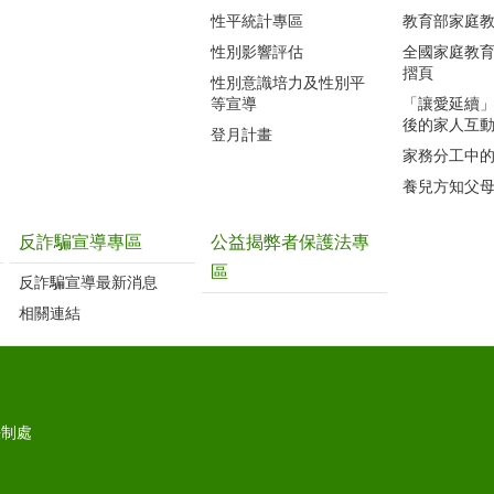
性平統計專區
教育部家庭
性別影響評估
全國家庭教
摺頁
性別意識培力及性別平
等宣導
「讓愛延續
後的家人互
登月計畫
家務分工中
養兒方知父
反詐騙宣導專區
公益揭弊者保護法專
區
反詐騙宣導最新消息
相關連結
法制處