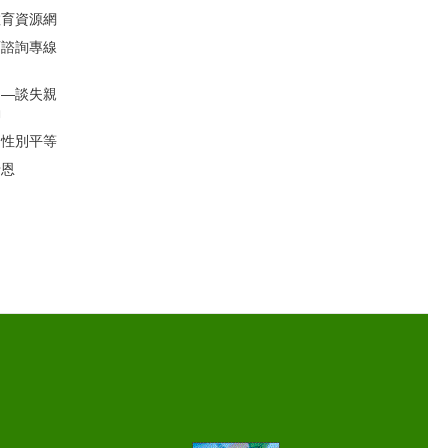
教育資源網
育諮詢專線
」―談失親
動
的性別平等
母恩