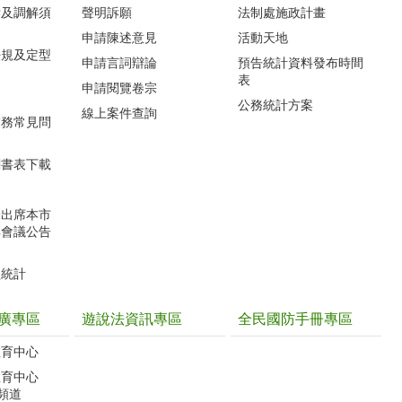
訴及調解須
聲明訴願
法制處施政計畫
申請陳述意見
活動天地
法規及定型
申請言詞辯論
預告統計資料發布時間
表
申請閱覽卷宗
公務統計方案
線上案件查詢
業務常見問
關書表下載
未出席本市
解會議公告
型統計
廣專區
遊說法資訊專區
全民國防手冊專區
教育中心
教育中心
聽頻道