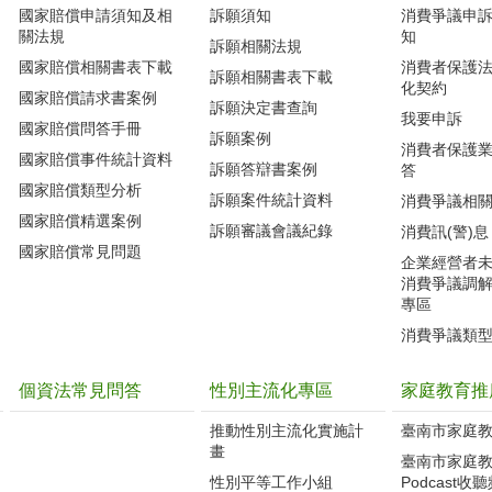
國家賠償申請須知及相
訴願須知
消費爭議申
關法規
知
訴願相關法規
國家賠償相關書表下載
消費者保護
訴願相關書表下載
化契約
國家賠償請求書案例
訴願決定書查詢
我要申訴
國家賠償問答手冊
訴願案例
消費者保護
國家賠償事件統計資料
訴願答辯書案例
答
國家賠償類型分析
訴願案件統計資料
消費爭議相
國家賠償精選案例
訴願審議會議紀錄
消費訊(警)息
國家賠償常見問題
企業經營者
消費爭議調
專區
消費爭議類
個資法常見問答
性別主流化專區
家庭教育推
推動性別主流化實施計
臺南市家庭
畫
臺南市家庭
性別平等工作小組
Podcast收