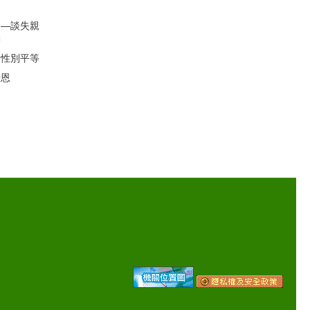
」―談失親
動
的性別平等
母恩