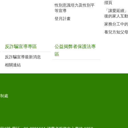
摺頁
性別意識培力及性別平
等宣導
「讓愛延續
後的家人互
登月計畫
家務分工中
養兒方知父
反詐騙宣導專區
公益揭弊者保護法專
區
反詐騙宣導最新消息
相關連結
法制處