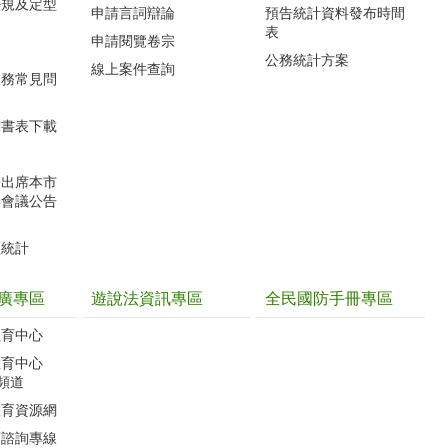
法規及定型
申請言詞辯論
預告統計資料發布時間
表
申請閱覽卷宗
公務統計方案
線上案件查詢
業務常見問
關書表下載
未出席本市
解會議公告
型統計
廣專區
遊說法資訊專區
全民國防手冊專區
教育中心
教育中心
聽頻道
教育資源網
育諮詢專線