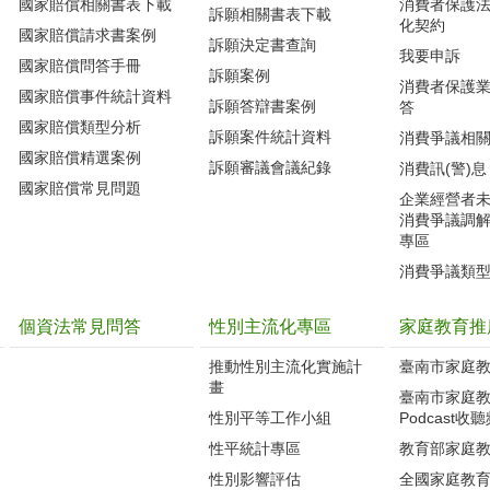
國家賠償相關書表下載
消費者保護
訴願相關書表下載
化契約
國家賠償請求書案例
訴願決定書查詢
我要申訴
國家賠償問答手冊
訴願案例
消費者保護
國家賠償事件統計資料
訴願答辯書案例
答
國家賠償類型分析
訴願案件統計資料
消費爭議相
國家賠償精選案例
訴願審議會議紀錄
消費訊(警)息
國家賠償常見問題
企業經營者
消費爭議調
專區
消費爭議類
個資法常見問答
性別主流化專區
家庭教育推
推動性別主流化實施計
臺南市家庭
畫
臺南市家庭
性別平等工作小組
Podcast收
性平統計專區
教育部家庭
性別影響評估
全國家庭教