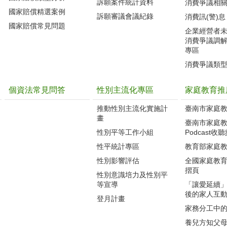
訴願案件統計資料
消費爭議相
國家賠償精選案例
訴願審議會議紀錄
消費訊(警)息
國家賠償常見問題
企業經營者
消費爭議調
專區
消費爭議類
個資法常見問答
性別主流化專區
家庭教育推
推動性別主流化實施計
臺南市家庭
畫
臺南市家庭
性別平等工作小組
Podcast收
性平統計專區
教育部家庭
性別影響評估
全國家庭教
摺頁
性別意識培力及性別平
等宣導
「讓愛延續
後的家人互
登月計畫
家務分工中
養兒方知父