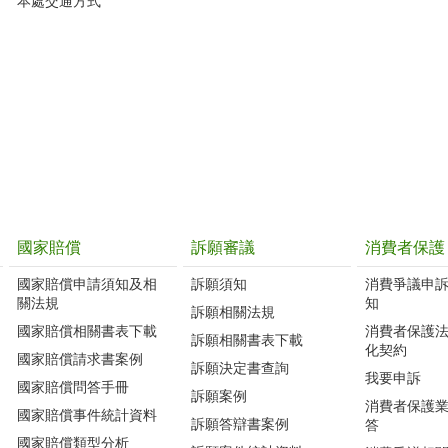
本處交通方式
國家賠償
訴願審議
消費者保護
國家賠償申請須知及相
訴願須知
消費爭議申
關法規
知
訴願相關法規
國家賠償相關書表下載
消費者保護
訴願相關書表下載
化契約
國家賠償請求書案例
訴願決定書查詢
我要申訴
國家賠償問答手冊
訴願案例
消費者保護
國家賠償事件統計資料
訴願答辯書案例
答
國家賠償類型分析