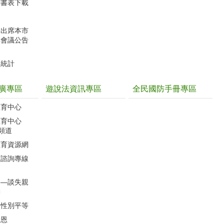
關書表下載
未出席本市
解會議公告
型統計
廣專區
遊說法資訊專區
全民國防手冊專區
教育中心
教育中心
聽頻道
教育資源網
育諮詢專線
」―談失親
動
的性別平等
母恩