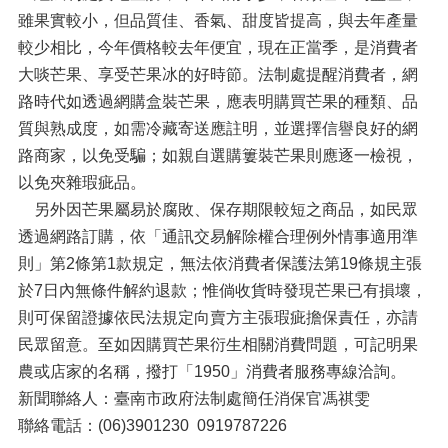
雖果實較小，但品質佳、香氣、甜度皆提高，與去年產量
較少相比，今年價格較去年便宜，現在正當季，是消費者
大啖芒果、享受芒果冰的好時節。法制處提醒消費者，網
路時代如透過網購盒裝芒果，應表明購買芒果的種類、品
質與熟成度，如需冷藏寄送應註明，並選擇信譽良好的網
路商家，以免受騙；如親自選購簍裝芒果則應逐一檢視，
以免夾雜瑕疵品。
另外因芒果屬易於腐敗、保存期限較短之商品，如民眾
透過網路訂購，依「通訊交易解除權合理例外情事適用準
則」第2條第1款規定，無法依消費者保護法第19條規主張
於7日內無條件解約退款；惟倘收貨時發現芒果已有損壞，
則可保留證據依民法規定向賣方主張瑕疵擔保責任，亦請
民眾留意。至如因購買芒果衍生相關消費問題，可記明果
農或店家的名稱，撥打「1950」消費者服務專線洽詢。
新聞聯絡人：臺南市政府法制處簡任消保官馮祺雯
聯絡電話：(06)3901230 0919787226