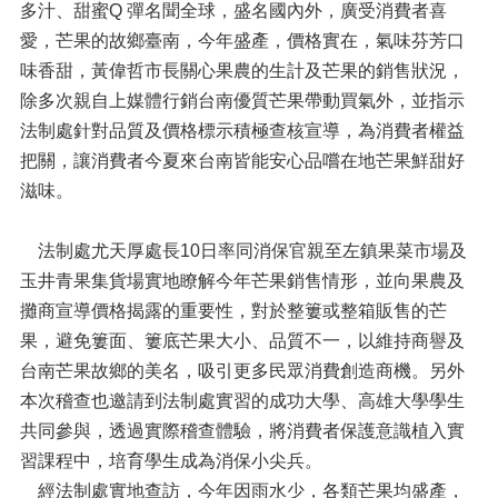
多汁、甜蜜Q 彈名聞全球，盛名國內外，廣受消費者喜
愛，芒果的故鄉臺南，今年盛產，價格實在，氣味芬芳口
味香甜，黃偉哲市長關心果農的生計及芒果的銷售狀況，
除多次親自上媒體行銷台南優質芒果帶動買氣外，並指示
法制處針對品質及價格標示積極查核宣導，為消費者權益
把關，讓消費者今夏來台南皆能安心品嚐在地芒果鮮甜好
滋味。
法制處尤天厚處長10日率同消保官親至左鎮果菜市場及
玉井青果集貨場實地瞭解今年芒果銷售情形，並向果農及
攤商宣導價格揭露的重要性，對於整簍或整箱販售的芒
果，避免簍面、簍底芒果大小、品質不一，以維持商譽及
台南芒果故鄉的美名，吸引更多民眾消費創造商機。另外
本次稽查也邀請到法制處實習的成功大學、高雄大學學生
共同參與，透過實際稽查體驗，將消費者保護意識植入實
習課程中，培育學生成為消保小尖兵。
經法制處實地查訪，今年因雨水少，各類芒果均盛產，