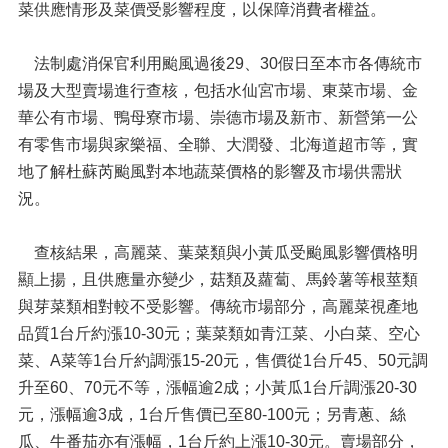
菜供應情形及菜價受影響程度，以保障消費者權益。
法制處消保官利用颱風過後29、30假日至本市各傳統市
場及大型賣場進行查核，包括水仙宮市場、東菜市場、金
華公有市場、鴨母寮市場、崇德市場及新市、新營第一公
有零售市場與家樂福、全聯、大潤發、北海道超市等，實
地了解杜蘇芮颱風對本地蔬菜價格的影響及市場供需狀
況。
查核結果，高麗菜、葉菜類與小黃瓜受颱風影響價格明
顯上揚，且供應量亦變少，菇類及蘿蔔、馬鈴薯等根莖類
與芽菜類相對較不受影響。傳統市場部分，高麗菜視產地
品質1台斤約漲10-30元；葉菜類如青江菜、小白菜、空心
菜、A菜等1台斤約調漲15-20元，售價從1台斤45、50元調
升至60、70元不等，漲幅逾2成；小黃瓜1台斤調漲20-30
元，漲幅逾3成，1台斤售價已至80-100元；另青蔥、絲
瓜、牛番茄亦有漲幅，1台斤約上漲10-30元。賣場部分，