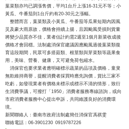
葉菜類亦均已調漲售價，平均1台斤上漲16-31元不等；小
黃瓜、牛番茄則1台斤約有20-30元之漲幅。
整體而言，葉菜類及小黃瓜、牛番茄等瓜果短期內因風
災及豪大雨原故，價格會持續上揚，且因颱風受損到貨量
將變少品質亦不佳，業者估計約需2週至1個月新菜收成後
價格才會回穩。法制處消保官建議因應颱風過後葉菜類復
育這段期間，民眾可多搭菇類、根莖類與芽菜類等蔬果食
用，美味、營養、健康，又可避免荷包縮水。
消保官也要求業者應明確標示蔬菜的品項及價格，童叟
無欺維持商譽，提醒消費者採買時應先詢價，貨比三家不
吃虧，如發現業者有價格未標示或標示不清的情形，致衍
生消費爭議，可撥打「1950」消費者服務專線諮詢，或向
市府消費者服務中心提出申訴，共同維護良好的消費環
境。
新聞聯絡人：臺南市政府法制處簡任消保官馮祺雯
聯絡電話：06-3901230 0919787226