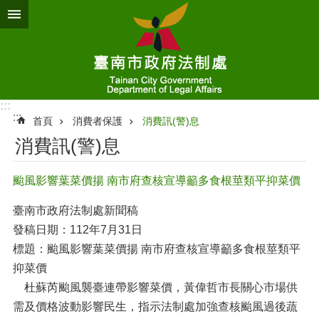
跳到主要內容區塊
:::
:::
首頁
消費者保護
消費訊(警)息
消費訊(警)息
颱風影響葉菜價揚 南市府查核宣導籲多食根莖類平抑菜價
臺南市政府法制處新聞稿
發稿日期：112年7月31日
標題：颱風影響葉菜價揚 南市府查核宣導籲多食根莖類平
抑菜價
杜蘇芮颱風襲臺連帶影響菜價，黃偉哲市長關心市場供
需及價格波動影響民生，指示法制處加強查核颱風過後蔬