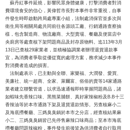
蘇丹紅事件延燒，影響民眾身體健康，打擊消費者對消
費環境食安的信心，黃偉哲市長對本事件非常重視，自事
件發生時即啟動跨局處專案小組，法制處消保官並多次與
衛生局等相關局處共同前往各源頭工廠、行銷通路查察抽
樣，包含製造商、物流廠商、大型賣場、餐廳及便當店中
央廚房等處查核下架問題商品及封存原物料。迄113年3月
13日已查核29家業者，並積極協調業者辦理退貨退款事
宜，為消費者爭取從優從寬的處理方案，務求減少本事件
對消費者造成的損害。
法制處表示，已主動與全聯、家樂福、大潤發、愛買、
美廉社、統一超商、全家、萊爾富、俗俗的賣等14家通路
業者建立聯繫管道，以求迅速通報即時掌握問題商品，諸
如蝦味先香辣口味、黑熊菜脯餅、真好家辣椒粉及B.B十三
香辣油等於本市通路下架及退貨退款情形。另查核麻小二
及海底撈餐廳、三媽臭臭鍋於本市之分店，經查核結果麻
小二、三媽臭臭鍋皆已先停售麻辣口味商品；至本市海底
撈餐廳問題辣椒粉，事件發生前後皆為供消費者自行取用