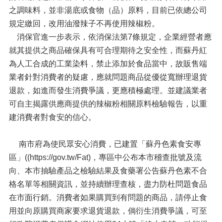
之調味料，並非湯底或食物（品）原料，目前已依總公司
規定繳回，改用油潑辣子不再使用辣椒粉。
消保官進一步表示，依消保法第7條規定，企業經營者應
就其提供之商品確保具有可合理期待之安全性，而蘇丹紅
為人工合成的工業染料，禁止添加於食品當中，故販售端
業者針對消費者的疑慮，應就問題商品從優從寬辦理退貨
退款，如進而發生消費爭議，更應積極處理。並建議業者
可自主揭露供應商提供的辣椒粉相關原料檢驗報告，以重
建消費者對食安的信心。
南市府為使民眾安心消費，已建置「蘇丹色素食安專
區」((https://gov.tw/Fat)，專區中公布本市稽查批號及流
向、本市抽驗產品之檢驗結果及食藥署公告蘇丹色素不合
格名單等相關資訊，並持續辦理查核，盡力防杜問題食品
在市面行銷。消費者如果購買到有問題的商品，請停止食
用並向原購買商家要求退貨退款，倘衍生消費爭議，可至