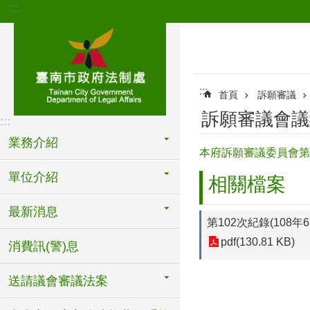
:::
跳到主要內容區塊
:::
首頁
訴願審議
訴願審議會議
:::
業務介紹
本府訴願審議委員會第
單位介紹
相關檔案
最新消息
第102次紀錄(108年
pdf(130.81 KB)
消費訊(警)息
送請議會審議法案