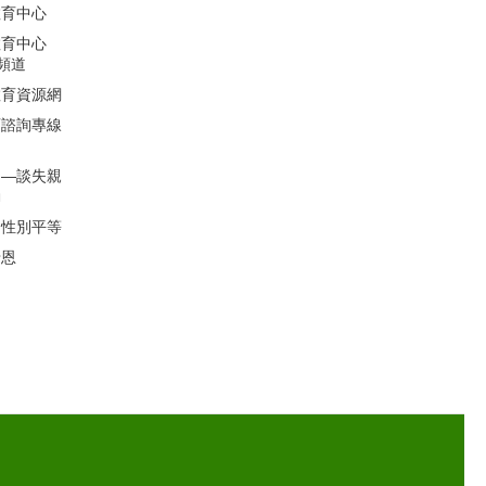
教育中心
教育中心
聽頻道
教育資源網
育諮詢專線
」―談失親
動
的性別平等
母恩