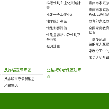
推動性別主流化實施計
臺南市家庭
畫
臺南市家庭
性別平等工作小組
Podcast收
性平統計專區
教育部家庭
性別影響評估
全國家庭教
摺頁
性別意識培力及性別平
等宣導
「讓愛延續
後的家人互
登月計畫
家務分工中
養兒方知父
反詐騙宣導專區
公益揭弊者保護法專
區
反詐騙宣導最新消息
相關連結