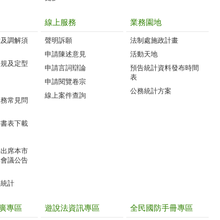
線上服務
業務園地
訴及調解須
聲明訴願
法制處施政計畫
申請陳述意見
活動天地
法規及定型
申請言詞辯論
預告統計資料發布時間
表
申請閱覽卷宗
公務統計方案
線上案件查詢
業務常見問
關書表下載
未出席本市
解會議公告
型統計
廣專區
遊說法資訊專區
全民國防手冊專區