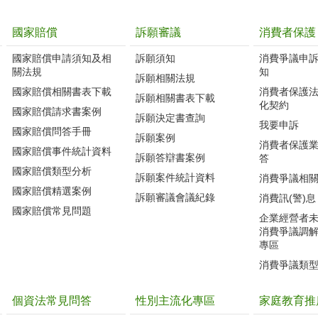
國家賠償
訴願審議
消費者保護
國家賠償申請須知及相
訴願須知
消費爭議申
關法規
知
訴願相關法規
國家賠償相關書表下載
消費者保護
訴願相關書表下載
化契約
國家賠償請求書案例
訴願決定書查詢
我要申訴
國家賠償問答手冊
訴願案例
消費者保護
國家賠償事件統計資料
訴願答辯書案例
答
國家賠償類型分析
訴願案件統計資料
消費爭議相
國家賠償精選案例
訴願審議會議紀錄
消費訊(警)息
國家賠償常見問題
企業經營者
消費爭議調
專區
消費爭議類
個資法常見問答
性別主流化專區
家庭教育推