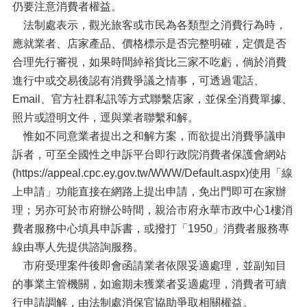
仍要注意消費者權益。
法制處表示，觀光旅客或市民為各類型之消費行為時，
應就業者、店家產品、價格標示是否完整明確，定價是否
合理先行審視，如果時間綽裕貨比三家不吃虧，倘於消費
進行中或交易後認有消費爭議之情事，可透過電話、
Email、官方社群私訊等方式聯繫店家，並保全消費單據、
照片或證明文件，逕與業者聯繫和解。
惟如不同意業者提出之和解方案，而欲提出消費爭議申
訴者，可至全國性之申訴平台即行政院消費者保護會網站
(https://appeal.cpc.ey.gov.tw/WWW/Default.aspx)使用「線
上申請」功能直接在網路上提出申請，免出門即可在家辦
理；另亦可於市府辦公時間，親洽市府永華市政中心1樓消
費者服務中心填具申訴書，或撥打「1950」消費者服務專
線由專人先提供諮詢服務。
市府受理案件後即會函請業者依限妥適處理，並副知目
的事業主管機關，如逾期未獲業者妥適處理，消費者可續
行申請調解，由法制處消保官協助爭取相關權益。