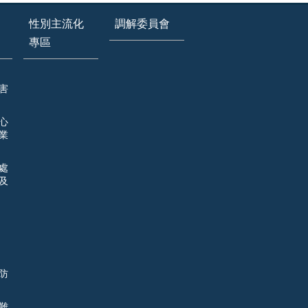
性別主流化
調解委員會
專區
害
心
業
處
及
防
難