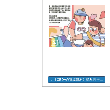
【CEDAW宣導媒材】聽見性平...