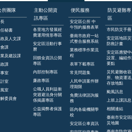
公所團隊
主動公開資
便民服務
防災避難專
訊專區
區
區長
安定區公所 中
午預約服務表單
各里地方發展經
市民防災手冊
主任秘書
費運用情形專區
臺南市政府一站
安定區地區災
民政及人文課
式整合服務系統
安定區活動行事
防救計畫
社會課
曆
業務標準作業流
安定區應變中
程
農業及建設課
回饋金資訊公開
設置、編組作
專區
要點
表單下載專區
行政課
內部控制專區
災民避難收容
常見問題集
人事室
所、物資運送
廉政專區
人民申請案件辦
會計室
存放地點
理期限
公職人員利益衝
政風室
颱風訊息
突迴避法身分關
免費法律諮詢服
調解委員會
係揭露專區
上班上課訊息
務
公益揭弊者保護
相關連結
區內各級機關學
專區
校
臺南市安定區
災地圖
安定區公車資訊
臺南市防空避