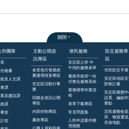
關閉
公所團隊
主動公開資
便民服務
防災避難專
訊專區
區
區長
安定區公所 中
午預約服務表單
各里地方發展經
市民防災手冊
主任秘書
費運用情形專區
臺南市政府一站
安定區地區災
民政及人文課
式整合服務系統
安定區活動行事
防救計畫
社會課
曆
業務標準作業流
安定區應變中
程
農業及建設課
回饋金資訊公開
設置、編組作
專區
要點
表單下載專區
行政課
內部控制專區
災民避難收容
常見問題集
人事室
所、物資運送
廉政專區
人民申請案件辦
會計室
存放地點
理期限
公職人員利益衝