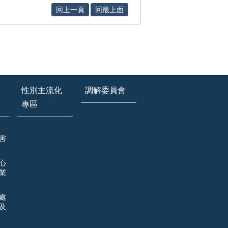
回上一頁
回最上面
性別主流化
調解委員會
專區
害
心
業
處
及