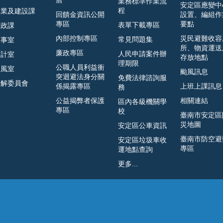
曆
業務標準作業流
安定區應變中
程
農業及建設課
回饋金資訊公開
設置、編組作
專區
要點
表單下載專區
行政課
內部控制專區
災民避難收容
常見問題集
人事室
所、物資運送
廉政專區
人民申請案件辦
會計室
存放地點
理期限
公職人員利益衝
政風室
颱風訊息
突迴避法身分關
免費法律諮詢服
調解委員會
係揭露專區
上班上課訊息
務
公益揭弊者保護
相關連結
區內各級機關學
專區
校
臺南市安定區
災地圖
安定區公車資訊
臺南市防空避
安定區垃圾車收
專區
運地點查詢
更多...