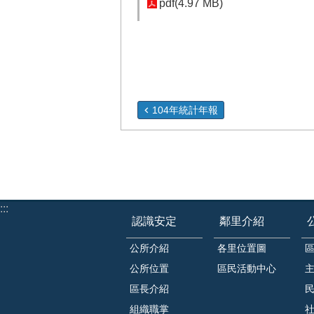
pdf(4.97 MB)
104年統計年報
:::
認識安定
鄰里介紹
公所介紹
各里位置圖
公所位置
區民活動中心
區長介紹
組織職掌