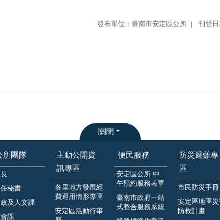
發布單位：臺南市安定區公所
刊登日期
關閉
公所團隊
主動公開資
便民服務
防災避難專
訊專區
區
區長
安定區公所 中
午預約服務表單
各里地方發展經
市民防災手冊
主任秘書
費運用情形專區
臺南市政府一站
安定區地區災
民政及人文課
式整合服務系統
安定區活動行事
防救計畫
社會課