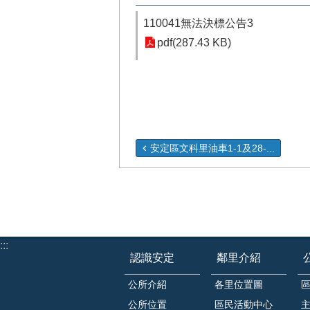
110041無法決標公告3
pdf(287.43 KB)
安定區文科里油車1-1及28-...
:::
認識安定
鄰里介紹
公所介紹
各里位置圖
公所位置
區民活動中心