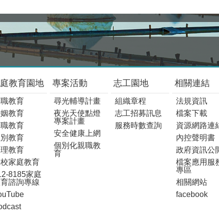
庭教育園地
專案活動
志工園地
相關連結
親職教育
尋光輔導計畫
組織章程
法規資訊
婚姻教育
夜光天使點燈
志工招募訊息
檔案下載
專案計畫
子職教育
服務時數查詢
資源網路連
安全健康上網
性別教育
內控聲明書
個別化親職教
倫理教育
政府資訊公
育
學校家庭教育
檔案應用服
專區
12-8185家庭
教育諮詢專線
相關網站
ouTube
facebook
odcast