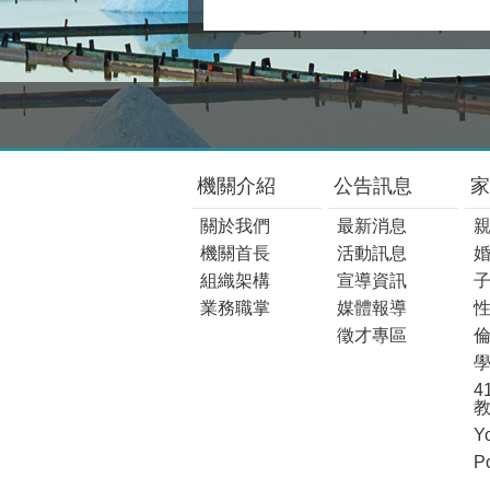
:::
機關介紹
公告訊息
家
關於我們
最新消息
機關首長
活動訊息
組織架構
宣導資訊
業務職掌
媒體報導
徵才專區
4
Y
P