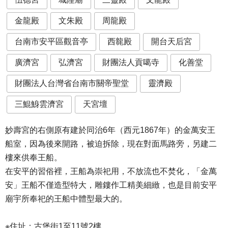
金龍殿
文朱殿
周龍殿
台南市安平區觀音亭
西㡣殿
開台天后宮
廣濟宮
弘濟宮
財團法人貢噶寺
化善堂
財團法人台灣省台南市關帝聖堂
靈濟殿
三鯤鯓雲濟宮
天宮壇
妙壽宮的右側原有建於同治6年（西元1867年）的金萬安王
船室，因為後來開路，被迫拆除，現在對面馬路旁，另建二
樓來供奉王船。
在安平的習俗裡，王船為崇祀用，不放流也不焚化，「金萬
安」王船不僅造型特大，雕鏤作工精美細緻，也是目前安平
廟宇所奉祀的王船中體型最大的。
※住址：古堡街1至11號2樓