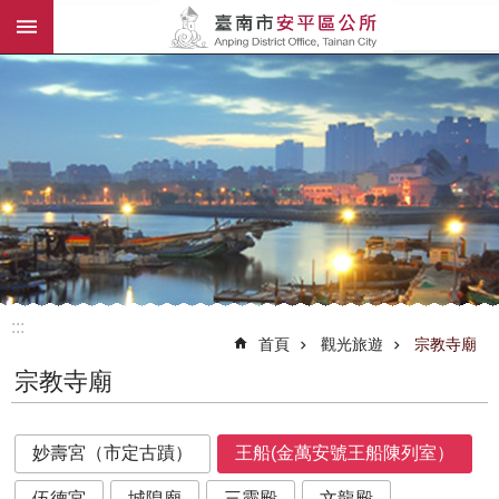
:::
跳到主要內容區塊
:::
首頁
觀光旅遊
宗教寺廟
宗教寺廟
妙壽宮（市定古蹟）
王船(金萬安號王船陳列室）
伍德宮
城隍廟
三靈殿
文龍殿