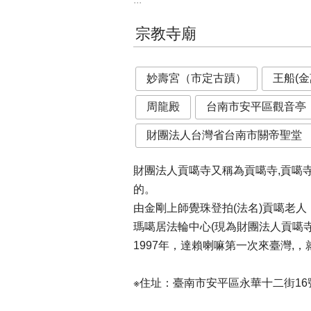
宗教寺廟
妙壽宮（市定古蹟）
王船(
周龍殿
台南市安平區觀音亭
財團法人台灣省台南市關帝聖堂
財團法人貢噶寺又稱為貢噶寺,貢噶寺
的。
由金剛上師覺珠登拍(法名)貢噶老
瑪噶居法輪中心(現為財團法人貢噶
1997年，達賴喇嘛第一次來臺灣
※住址：臺南市安平區永華十二街16