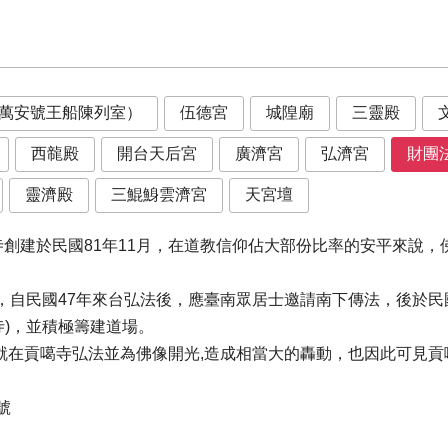
金萬安號王船陳列室）
伍德宮
城隍廟
三靈殿
西㡣殿
開台天后宮
廣濟宮
弘濟宮
財團
靈濟殿
三鯤鯓雲濟宮
天宮壇
創建於民國81年11月，在道教信仰佔大部份比率的安平來說，
人，自民國47年來台弘法後，應臺南眾居士邀請南下傳法，後於民
寺)，並積極籌建道場。
,，就在貢噶寺弘法並為佛像開光,造成相當大的轟動，也因此可見
號