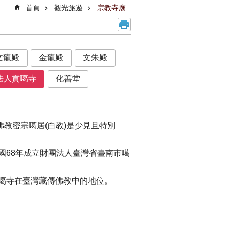
首頁
觀光旅遊
宗教寺廟
文龍殿
金龍殿
文朱殿
法人貢噶寺
化善堂
佛教密宗噶居(白教)是少見且特別
國68年成立財團法人臺灣省臺南市噶
貢噶寺在臺灣藏傳佛教中的地位。