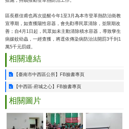
措施，持續推動登革熱防治工作。
區長蔡佳甫也再次提醒今年1至3月為本市登革熱防治衛教
宣導期，如查獲陽性容器，會先勸導民眾清除，並限期改
善；自4月1日起，民眾如未主動清除積水容器，導致孳生
病媒蚊幼蟲，一經查獲，將逕依傳染病防治法開罰3千到1
萬5千元罰鍰。
相關連結
【臺南市中西區公所】FB臉書專頁
【中西區-府城之心】FB臉書專頁
相關圖片