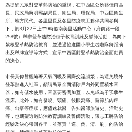
為提醒民眾對登革熱防治的重視，在中西區公所蔡佳甫區
長、民政局吳明熙副局長、衛生局、環保局、中西區衛生
所、地方民代、各里里長及各里防疫志工夥伴共同參與
下，於3月22日上午9時假南美里活動中心（府前路一段
258號）舉辦登革熱防治種子教育訓練及誓師活動，為向下
紮根登革熱防治教育，並透過協進國小學生啦啦隊舞蹈演
出及舉牌宣導等方式，宣示中西區對登革熱防治全面動員
的決心。
市長黃偉哲醒隨著天氣回暖及國際交流頻繁，為避免境外
登革熱進入社區，籲請民眾全面清除戶內外閒置積水容
器，如有儲水使用，容器要密閉加蓋，以免成為孑孓孳生
溫床。此外，如有發燒、頭痛、後眼窩痛、關節肌肉疼
痛、出疹等症狀，應儘速就醫，告知醫師旅遊史、活動史
等，也期望透過防治教育訓練及誓師活動，讓志工將防治
經驗及決心帶回各里，並落實「巡、倒、清、刷」的防治