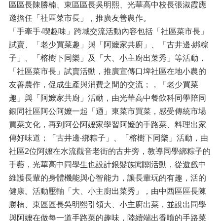
區區長陳勝楠、東區區長吳明熙、光華高中校長張淑霞應
邀擔任「社區菜市長」，推廣友善農作。
「手牽手‧喫趣味」跨域交流活動內容包括「社區菜市長」
試賣、「老少買菜趣」與「阿嬤家共廚」、「古井邊‧綁粽
子」、「榕樹下同樂」及「大、小主廚出菜秀」等活動，
「社區菜市長」試賣活動，推廣宣傳口埤社區在地小農的
友善農作，促成生產與消費之間的交流；，「老少買菜
趣」與「阿嬤家共廚」活動，由光華高中餐飲科同學陪同
銀同社區阿公阿嬤一起「迺」東菜市買菜，感受傳統市場
買菜文化，再到阿公阿嬤家學習阿嬤的手路菜、料理出家
傳好味道；「古井邊‧綁粽子」、「榕樹下同樂」活動，由
社區2位阿嬤在水流觀音老街的古井旁，教導同學綁粽子的
手藝，光華高中同學生也設計銀髮族闖關活動，從遊戲中
維護長輩的身體機能與心智能力，讓長輩玩的有趣，活的
健康。活動壓軸「大、小主廚出菜秀」，由中西區區長陳
勝楠、東區區長吳明熙引領大、小主廚出菜，並說出同學
與阿嬤在做每一道手路菜的趣味，陸續端出香噴的手路菜