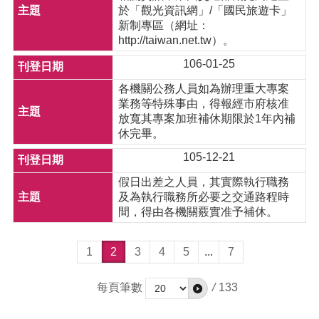
於「觀光資訊網」/「國民旅遊卡」
新制專區（網址：
http://taiwan.net.tw）。
106-01-25
各機關公務人員如為辦理重大專案
業務等特殊事由，得報經市府核准
放寬其專案加班補休期限於1年內補
休完畢。
105-12-21
假日出差之人員，其實際執行職務
及為執行職務所必要之交通路程時
間，得由各機關覈實准予補休。
1
2
3
4
5
...
7
每頁筆數
/
133