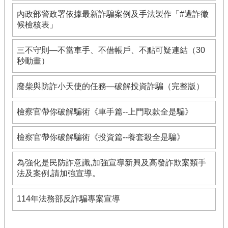
內政部警政署依據最新詐騙案例及手法製作「#遭詐徵
候檢核表」
三不守則—不當車手、不借帳戶、不點可疑連結（30
秒動畫）
廢柴與防詐小天使的任務—破解投資詐騙（完整版）
檢察官帶你破解騙術《車手篇--上門取款全是騙》
檢察官帶你破解騙術《投資篇--養套殺全是騙》
為強化是民防詐意識,加強宣導新興及高發詐欺案類手
法及案例,請加強宣導。
114年法務部反詐騙專案宣導