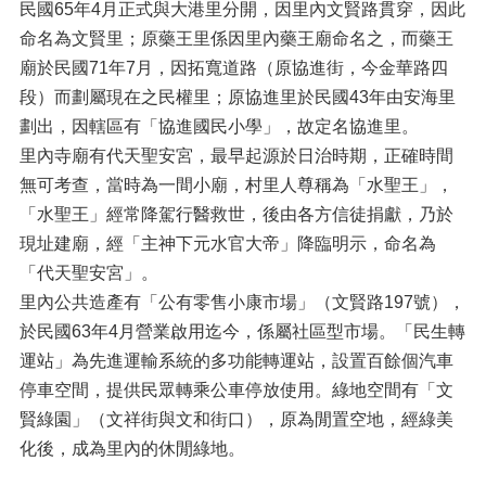
民國65年4月正式與大港里分開，因里內文賢路貫穿，因此
命名為文賢里；原藥王里係因里內藥王廟命名之，而藥王
廟於民國71年7月，因拓寬道路（原協進街，今金華路四
段）而劃屬現在之民權里；原協進里於民國43年由安海里
劃出，因轄區有「協進國民小學」，故定名協進里。
里內寺廟有代天聖安宮，最早起源於日治時期，正確時間
無可考查，當時為一間小廟，村里人尊稱為「水聖王」，
「水聖王」經常降駕行醫救世，後由各方信徒捐獻，乃於
現址建廟，經「主神下元水官大帝」降臨明示，命名為
「代天聖安宮」。
里內公共造產有「公有零售小康市場」（文賢路197號），
於民國63年4月營業啟用迄今，係屬社區型市場。「民生轉
運站」為先進運輸系統的多功能轉運站，設置百餘個汽車
停車空間，提供民眾轉乘公車停放使用。綠地空間有「文
賢綠園」（文祥街與文和街口），原為閒置空地，經綠美
化後，成為里內的休閒綠地。