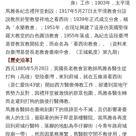
身）工作；1903年，太平境
馬雅各紀念禮拜堂創設；1917年5月27日太平境教會分設
說教所於聖教發祥地之看西街；1939年正式成立分會，稱
為「永樂教會」；1951年，在現址興建了這座仿英國聖保
羅大教堂的白色圓頂教會，1955年落成，為紀念這段臺灣
基督教宣教開拓史，而命名為「看西街教會」。（資料來
自臺灣基督長老教會臺南中會、《王城氣度》第九期）
【歷史沿革】
西元1865年5月28日，英國長老教會宣教師馬雅各醫生從
打狗（高雄）登陸臺灣，來到府城，就在五條港看西街
（原仁愛街43號）開始西方醫療傳教工作，卻遭到當地守
舊勢力反對，因禮拜堂被激憤的群眾包圍，馬雅各醫生轉
而走避到打狗的旗後行醫傳教。
馬雅各醫師在臺南刻劃下的痕跡至今不滅，且仍影響著臺
南人的生活，最顯著的例子即是新樓醫院。當馬雅各再度
回到府城行醫時，落腳的地點為亭仔腳街（今青年路府城
隍廟一帶），然而因業務漸繁，舊醫館空間不敷使用，便